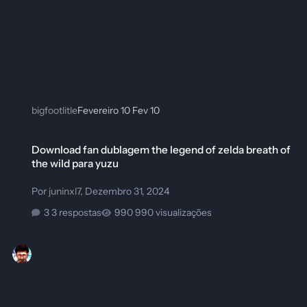
bigfootlitle
Fevereiro 10
Fev 10
Download fan dublagem the legend of zelda breath of the wild para yuz
Download fan dublagem the legend of zelda breath of
the wild para yuzu
Por
juninxl7
,
Dezembro 31, 2024
3 respostas
990 visualizações