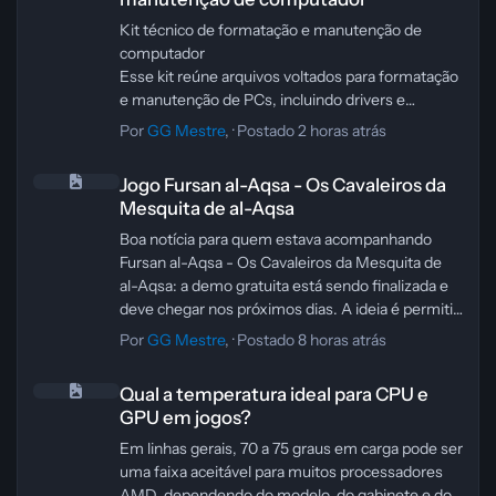
Kit técnico de formatação e manutenção de
computador
Esse kit reúne arquivos voltados para formatação
e manutenção de PCs, incluindo drivers e
imagens ISO do Windows 7, 8.1 e 10. Segundo a
Por
GG Mestre
, ·
Postado
2 horas atrás
descrição, o pacote tem 28 GB de arquivos.
Jogo Fursan al-Aqsa - Os Cavaleiros da Mesquita de al-Aqsa
Se a ideia é usar esse material em manutenção,
Jogo Fursan al-Aqsa - Os Cavaleiros da
vale conferir com atenção a origem dos arquivos
Mesquita de al-Aqsa
e a compatibilidade com o equipamento antes de
aplicar qualquer imagem ou driver. Formatar o
Boa notícia para quem estava acompanhando
computador apaga dados do sistema, então o
Fursan al-Aqsa - Os Cavaleiros da Mesquita de
ideal é fazer backup antes de qualquer
al-Aqsa: a demo gratuita está sendo finalizada e
procedimento.
deve chegar nos próximos dias. A ideia é permitir
que qualquer pessoa teste a jogabilidade, aprenda
Por
GG Mestre
, ·
Postado
8 horas atrás
as mecânicas de combate e já entre preparada
Qual a temperatura ideal para CPU e GPU em jogos?
para a batalha principal do Episódio 1.
Qual a temperatura ideal para CPU e
Além de servir como porta de entrada para o
GPU em jogos?
game, a demo também vai ajudar o
desenvolvedor a coletar feedback e ajustar
Em linhas gerais, 70 a 75 graus em carga pode ser
pontos importantes antes do lançamento
uma faixa aceitável para muitos processadores
completo. Para quem curte acompanhar projetos
AMD, dependendo do modelo, do gabinete e do