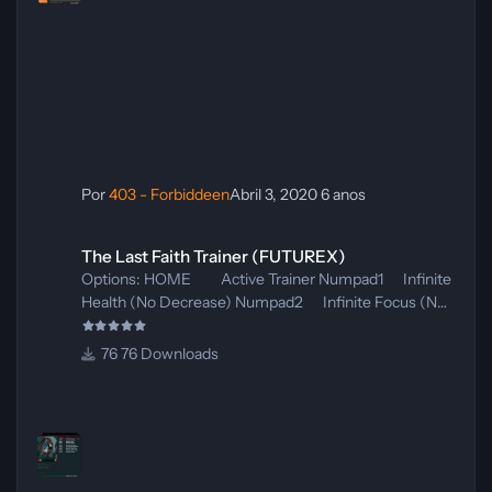
fatores, como tensão aplicada, qualidade do
contato do bloco, ventilação do gabinete e
temperatura ambiente.
Por
403 - Forbiddeen
Abril 3, 2020
6 anos
The Last Faith Trainer (FUTUREX)
The Last Faith Trainer (FUTUREX)
Options: HOME Active Trainer Numpad1 Infinite
Health (No Decrease) Numpad2 Infinite Focus (No
Decrease) Numpad3 Instant Power Numpad4
One Hit/Fast Kill Numpad5 No Freezing / Bleeding
76 Downloads
/ Burned Numpad6 Infinite Nycrux / Items /
Bullets(Ammo) / Consumables Numpad7 Player:
Super Movement Numpad8 Player: Infinite Jump
Numpad9 Player: No Clip (Set Position: CTRL +
Up,Down,Left,Rigth Arrow)