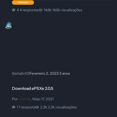
4 respostas
14,6k visualizações
Barbalin05
Fevereiro 2, 2023
3 anos
Download ePSXe 2.0.5
Download ePSXe 2.0.5
Por
vinimila
,
Maio 17, 2021
1 resposta
2,3k visualizações