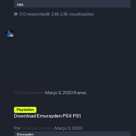
GBA
0 respostas
2,6k visualizações
DuhNascimento
Março 3, 2020
6 anos
Download Emurayden PSX PS1
Playstation
Download Emurayden PSX PS1
Por
DuhNascimento
,
Março 3, 2020
Emurayden