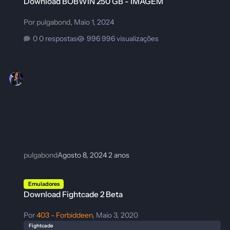
Download BOBWIN 250 GB - IMAGEM
Por
pulgabond
,
Maio 1, 2024
0 respostas
996 visualizações
pulgabond
Agosto 8, 2024
2 anos
Download Fightcade 2 Beta
Emuladores
Download Fightcade 2 Beta
Por
403 - Forbiddeen
,
Maio 3, 2020
Fightcade