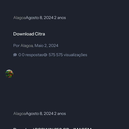
Alagoa
Agosto 8, 2024
2 anos
Download Citra
Download Citra
Por
Alagoa
,
Maio 2, 2024
0 respostas
575 visualizações
Alagoa
Agosto 8, 2024
2 anos
Download BOBWIN 250 GB - IMAGEM