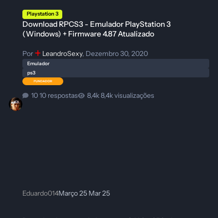
Download RPCS3 - Emulador PlayStation 3 (Windows) + Firmware 4.87 
Playstation 3
Download RPCS3 - Emulador PlayStation 3
(Windows) + Firmware 4.87 Atualizado
Por
LeandroSexy
,
Dezembro 30, 2020
Emulador
ps3
10 respostas
8,4k visualizações
Eduardo014
Março 25
Mar 25
Download torrent do batocera 64 bits 250 gb - imagem