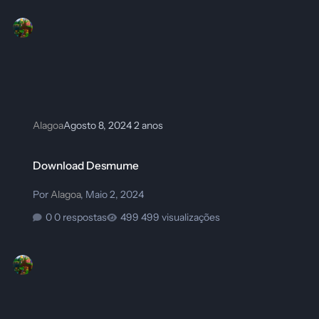
Alagoa
Agosto 8, 2024
2 anos
Download Desmume
Download Desmume
Por
Alagoa
,
Maio 2, 2024
0 respostas
499 visualizações