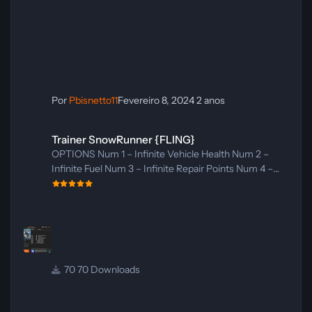
Por
Pbisnetto11
Fevereiro 8, 2024
2 anos
Trainer SnowRunner {FLING}
Trainer SnowRunner {FLING}
OPTIONS Num 1 – Infinite Vehicle Health Num 2 –
Infinite Fuel Num 3 – Infinite Repair Points Num 4 –
Infinite Spare Tires Num 5 – Freeze Daytime Num 6 –
Daytime +1 Hour Num 7 – Daytime -1 Hour Num 8 –
Set Game Speed Num 9 – Edit Money Num 0 – Add
Exp NOTES “Infinite Repair Points”, “Infinite Spare
Tires”: Note your vehicle need to have repair
module/spare tires for them to work. “Add Exp”: Note
70 Downloads
after adding exp, you won’t level up instantly, you need
to