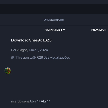
ORDENAR POR
PÁGINA 1 DE 3
PRÓXIMA
Download Snes9x 1.62.3
Download Snes9x 1.62.3
Por
Alagoa
,
Maio 1, 2024
1 resposta
628 visualizações
ricardo sena
Abril 17
Abr 17