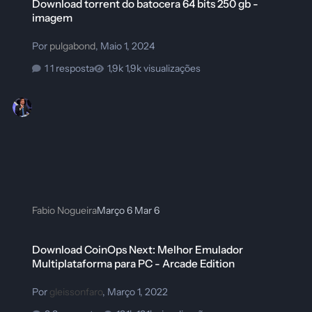
Download torrent do batocera 64 bits 250 gb -
imagem
Por
pulgabond
,
Maio 1, 2024
1 resposta
1,9k visualizações
Fabio Nogueira
Março 6
Mar 6
Download CoinOps Next: Melhor Emulador Multiplataforma para PC - A
Download CoinOps Next: Melhor Emulador
Multiplataforma para PC - Arcade Edition
Por
gleissonfaro
,
Março 1, 2022