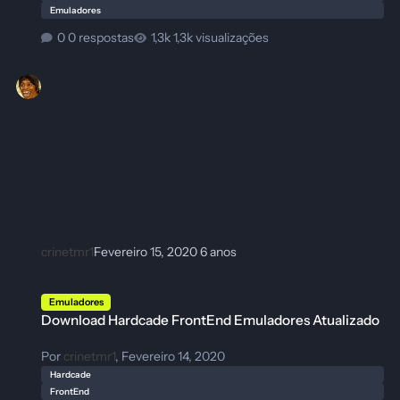
Emuladores
0 respostas
1,3k visualizações
crinetmr1
Fevereiro 15, 2020
6 anos
Download Hardcade FrontEnd Emuladores Atualizado
Emuladores
Download Hardcade FrontEnd Emuladores Atualizado
Por
crinetmr1
,
Fevereiro 14, 2020
Hardcade
FrontEnd