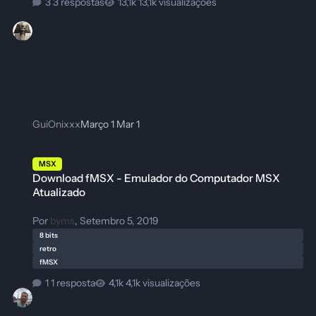
3 respostas
13,1k visualizações
GuiOnixxx
Março 1
Mar 1
Download fMSX - Emulador do Computador MSX Atualizado
MSX
Download fMSX - Emulador do Computador MSX
Atualizado
Por
byms
,
Setembro 5, 2019
8 bits
retro
fMSX
1 resposta
4,1k visualizações