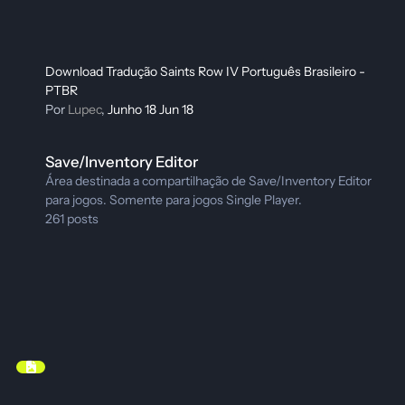
Download Tradução Saints Row IV Português Brasileiro -
PTBR
Por
Lupec
,
Junho 18
Jun 18
Save/Inventory Editor
Save/Inventory Editor
Área destinada a compartilhação de Save/Inventory Editor
para jogos. Somente para jogos Single Player.
261
posts