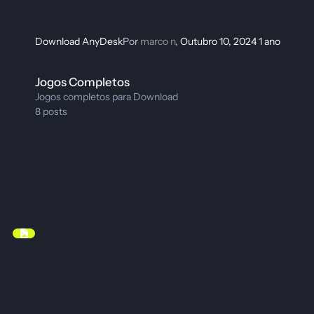
Download AnyDesk
Por
marco n
,
Outubro 10, 2024
1 ano
Jogos Completos
Jogos Completos
Jogos completos para Download
8
posts