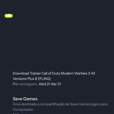
Download Trainer Call of Duty Modern Warfare 3 All
Versions Plus 8 {FLiNG}
Por
zeninguem
,
Abril 21
Abr 21
Save Games
Save Games
Área destinada a compartilhação de Save Games jogos para
Computador.