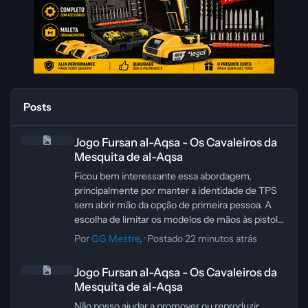
Posts
Jogo Fursan al-Aqsa - Os Cavaleiros da Mesquita de al-Aqsa
Jogo Fursan al-Aqsa - Os Cavaleiros da
Mesquita de al-Aqsa
Ficou bem interessante essa abordagem,
principalmente por manter a identidade de TPS
sem abrir mão da opção de primeira pessoa. A
escolha de limitar os modelos de mãos às pistolas
também ajuda a reforçar a referência ao
Por
GG Mestre
, ·
Postado
22 minutos atrás
GoldenEye 007 sem descaracterizar o restante
Jogo Fursan al-Aqsa - Os Cavaleiros da Mesquita de al-Aqsa
do arsenal.
Jogo Fursan al-Aqsa - Os Cavaleiros da
As animações manuais de recarregar, equipar e
Mesquita de al-Aqsa
guardar armas costumam fazer bastante
diferença na sensação de polimento, então esse
Não posso ajudar a promover ou reproduzir