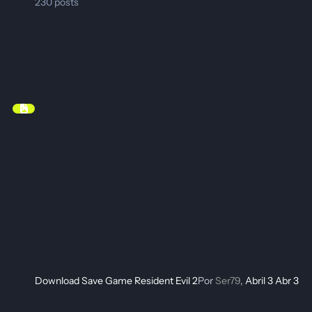
230
posts
Download Save Game Resident Evil 2
Por
Ser79
,
Abril 3
Abr 3
Emuladores