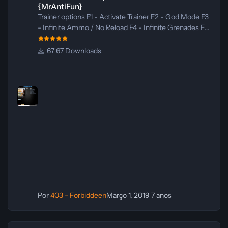
{MrAntiFun}
Trainer options F1 - Activate Trainer F2 - God Mode F3
- Infinite Ammo / No Reload F4 - Infinite Grenades F5
- Infinite Skill Points F6 - Super Resources F7 -
Teleport To Waypoint Notice: You should always have
67 Downloads
uplay on offline mode. You should remove your
internet connection at the time you are playing. Aviso:
Você deve sempre ter uplay no modo offline. Você
deve remover sua conexão com a internet no
momento em que estiver jogando.
Por
403 - Forbiddeen
Março 1, 2019
7 anos