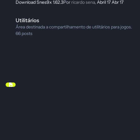
Download Snes9x 1.62.3
Por
ricardo sena
,
Abril 17
Abr 17
Utilitários
Utilitários
Área destinada a compartilhamento de utilitários para jogos.
66
posts