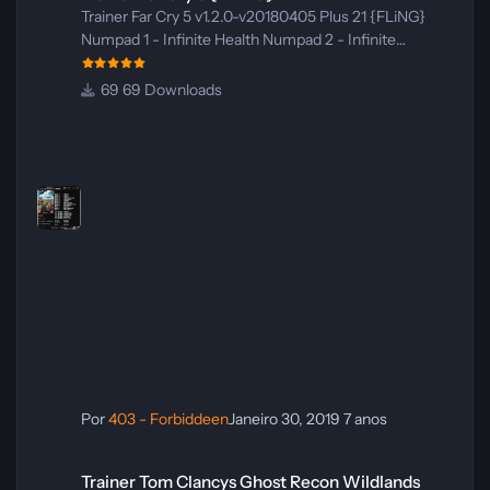
Trainer Far Cry 5 v1.2.0-v20180405 Plus 21 {FLiNG}
Numpad 1 - Infinite Health Numpad 2 - Infinite
Stamina Numpad 3 - Infinite Oxygen Numpad 4 -
Infinite Ammo / Special Ammo Numpad 5 - Infinite
69 Downloads
Throwables Numpad 6 - No Reload Numpad 7 - No
Recoil Numpad 8 - Jam Enemies Weapon Numpad 9 -
Infinite Buff Duration Numpad 0 - No Crafting
Requirement Numpad (.) - Stealth Mode Numpad (+)
- Unlock All Store Items Nu
Por
403 - Forbiddeen
Janeiro 30, 2019
7 anos
Trainer Tom Clancys Ghost Recon Wildlands {MrAntiFun}
Trainer Tom Clancys Ghost Recon Wildlands