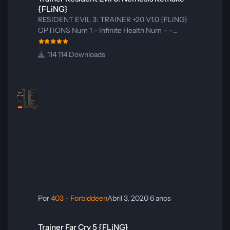
nem posso verificar um link específico aqui, não
{FLiNG}
vou inventar um download. Se você quiser, posso
RESIDENT EVIL 3: TRAINER +20 V1.0 {FLING}
te orientar a localizar o driver com mais segurança
OPTIONS Num 1 – Infinite Health Num – –
e a identificar se o arquivo encontrado é
Invulnerable Num 2 – Infinite Ammo/Grenades Num 3
compatível com o seu modelo exato.
– No Reload Num 4 – Max Backpack Size Num 5 –
114 Downloads
Reset Game Time Alt+Num 5 – Reset Total Game
Time Num 6 – Super Accuracy Num 7 – No Recoil
Num 8 – Super Speed Num 9 – Slow Motion Num 0 –
One Hit Kill Num . – Tyrant Can’t Get Up Num + –
Highlight Items & Interacta
Por
403 - Forbiddeen
Abril 3, 2020
6 anos
Trainer Far Cry 5 {FLiNG}
Trainer Far Cry 5 {FLiNG}