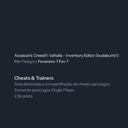
Assassin's Creed® Valhalla - Inventory Editor {budabum}©
Por
Pelegon
,
Fevereiro 7
Fev 7
Cheats & Trainers
Cheats & Trainers
Área destinada a compartilhação de cheats para jogos.
Somente para jogos Single Player.
2,5k
posts