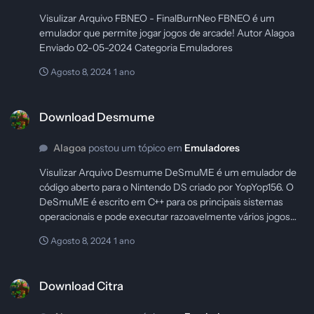
Visulizar Arquivo FBNEO - FinalBurnNeo FBNEO é um
emulador que permite jogar jogos de arcade! Autor Alagoa
Enviado 02-05-2024 Categoria Emuladores
Agosto 8, 2024
1 ano
Download Desmume
Download Desmume
Alagoa
postou um tópico em
Emuladores
Visulizar Arquivo Desmume DeSmuME é um emulador de
código aberto para o Nintendo DS criado por YopYop156. O
DeSmuME é escrito em C++ para os principais sistemas
operacionais e pode executar razoavelmente vários jogos
comerciais. Atualmente está na versão 0.9.11. Autor Alagoa
Agosto 8, 2024
1 ano
Enviado 02-05-2024 Categoria Emuladores
Download Citra
Download Citra