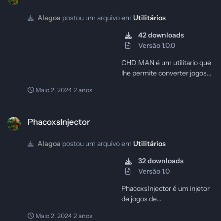
Alagoa
postou um arquivo em
Utilitários
42 downloads
Versão 1.0.0
CHD MAN é um utilitario que
lhe permite converter jogos
em .bin para .chd
Maio 2, 2024
2 anos
PhacoxsInjector
PhacoxsInjector
Alagoa
postou um arquivo em
Utilitários
32 downloads
Versão 1.0
PhacoxsInjector é um injetor
de jogos de
snes,nes,gameboy e n64 para
Maio 2, 2024
2 anos
wiiu!