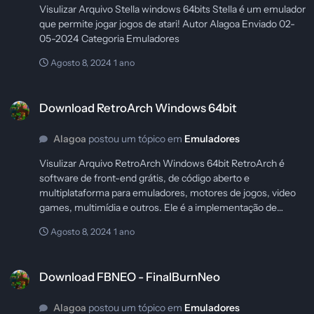
Visulizar Arquivo Stella windows 64bits Stella é um emulador
que permite jogar jogos de atari! Autor Alagoa Enviado 02-
05-2024 Categoria Emuladores
Agosto 8, 2024
1 ano
Download RetroArch Windows 64bit
Download RetroArch Windows 64bit
Alagoa
postou um tópico em
Emuladores
Visulizar Arquivo RetroArch Windows 64bit RetroArch é
software de front-end grátis, de código aberto e
multiplataforma para emuladores, motores de jogos, video
games, multimídia e outros. Ele é a implementação de
referência da libretro API, projetado para ser rápido, leve,
Agosto 8, 2024
1 ano
portátil, e sem dependências extras. É licenciado sob a GNU
GPLv3. Autor Alagoa Enviado 02-05-2024 Categoria
Download FBNEO - FinalBurnNeo
Emuladores
Download FBNEO - FinalBurnNeo
Alagoa
postou um tópico em
Emuladores