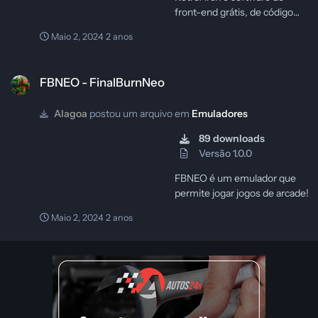
front-end grátis, de código
aberto e multiplataforma para
Maio 2, 2024
2 anos
emuladores, motores de
jogos, video games,
FBNEO - FinalBurnNeo
multimídia e outros. Ele é a
FBNEO - FinalBurnNeo
implementação de referência
da libretro API, projetado para
Alagoa
postou um arquivo em
Emuladores
ser rápido, leve, portátil, e sem
dependências extras. É
89 downloads
licenciado sob a GNU GPLv3.
Versão 1.0.0
FBNEO é um emulador que
permite jogar jogos de arcade!
Maio 2, 2024
2 anos