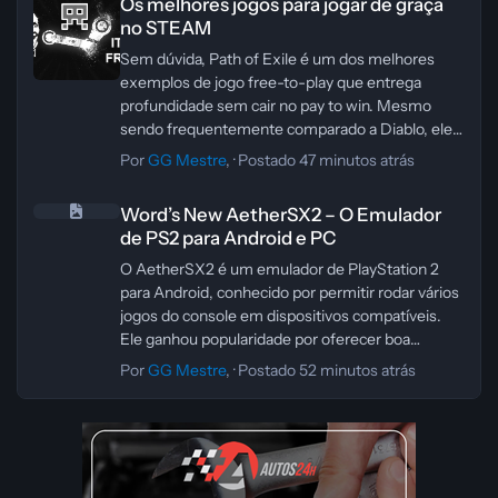
Os melhores jogos para jogar de graça
Isso costuma diminuir o consumo e o calor, com
no STEAM
uma pequena perda de desempenho máximo em
troca de temperaturas melhores.
Sem dúvida, Path of Exile é um dos melhores
Antes de alterar a BIOS, vale lembrar: qualquer
exemplos de jogo free-to-play que entrega
ajuste de tensão pode afetar estabilidade. O ideal
profundidade sem cair no pay to win. Mesmo
é fazer mudanças pequenas, testar o sistema e
sendo frequentemente comparado a Diablo, ele
voltar atrás se aparecerem travamentos, reinícios
acabou se destacando por conta própria,
Por
GG Mestre
, ·
Postado
47 minutos atrás
ou erros. Se não tiver familiaridade com a BIOS
principalmente pela quantidade absurda de
Word’s New AetherSX2 – O Emulador de PS2 para Android e PC
da placa-mãe, procure um guia específico do seu
conteúdo e pela evolução constante ao longo dos
Word’s New AetherSX2 – O Emulador
modelo para evitar configurações incorretas.
anos.
de PS2 para Android e PC
O que mais chama atenção é justamente a árvore
de habilidades gigantesca, que permite builds
O AetherSX2 é um emulador de PlayStation 2
muito variadas e dá uma sensação real de
para Android, conhecido por permitir rodar vários
liberdade na progressão. Além disso, o jogo vive
jogos do console em dispositivos compatíveis.
se renovando com ligas, mecânicas novas e
Ele ganhou popularidade por oferecer boa
ajustes que mantêm a experiência sempre
compatibilidade, opções de controle
Por
GG Mestre
, ·
Postado
52 minutos atrás
interessante para quem gosta de ARPG mais
personalizáveis e uma configuração
denso e complexo.
relativamente simples para quem quer reviver
clássicos do PS2.
Importante: o uso de emuladores é legal, mas
você deve usar apenas jogos e arquivos que