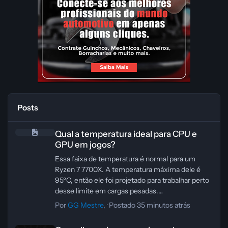
Posts
Qual a temperatura ideal para CPU e GPU em jogos?
Qual a temperatura ideal para CPU e
GPU em jogos?
Essa faixa de temperatura é normal para um
Ryzen 7 7700X. A temperatura máxima dele é
95ºC, então ele foi projetado para trabalhar perto
desse limite em cargas pesadas.
Se quiser reduzir um pouco a temperatura,
Por
GG Mestre
, ·
Postado
35 minutos atrás
especialmente se o gabinete tiver ventilação
Os melhores jogos para jogar de graça no STEAM
limitada, dá para fazer undervolt no processador.