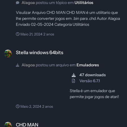
Alagoa
postou um tópico em
Utilitários
Visulizar Arquivo CHD MAN CHD MAN é um utilitario que
lhe permite converter jogos em .bin para .chd Autor Alagoa
Enviado 02-05-2024 Categoria Utilitários
Maio 21, 2024
2 anos
Stella windows 64bits
Stella windows 64bits
Alagoa
postou um arquivo em
Emuladores
47 downloads
Versão 6.7.1
Stella é um emulador que
permite jogar jogos de atari!
Maio 2, 2024
2 anos
CHD MAN
CHD MAN