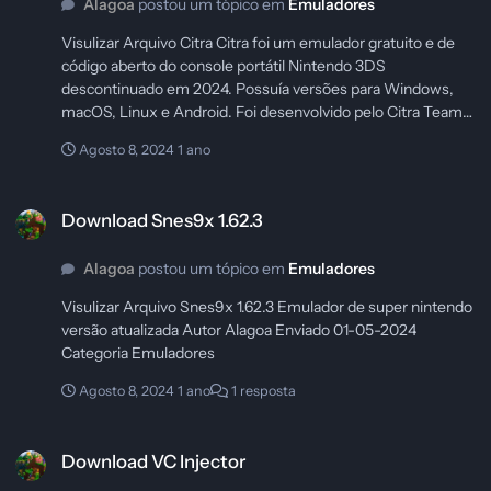
Alagoa
postou um tópico em
Emuladores
Visulizar Arquivo Citra Citra foi um emulador gratuito e de
código aberto do console portátil Nintendo 3DS
descontinuado em 2024. Possuía versões para Windows,
macOS, Linux e Android. Foi desenvolvido pelo Citra Team
usando a linguagem de programação C++. O Citra foi lançado
Agosto 8, 2024
1 ano
gratuitamente em abril de 2014. Autor Alagoa Enviado 02-
05-2024 Categoria Emuladores
Download Snes9x 1.62.3
Download Snes9x 1.62.3
Alagoa
postou um tópico em
Emuladores
Visulizar Arquivo Snes9x 1.62.3 Emulador de super nintendo
versão atualizada Autor Alagoa Enviado 01-05-2024
Categoria Emuladores
Agosto 8, 2024
1 ano
1 resposta
Download VC Injector
Download VC Injector