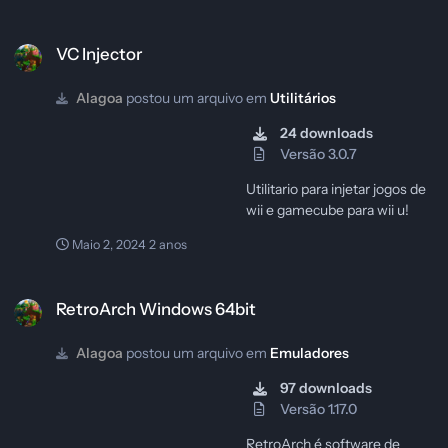
VC Injector
VC Injector
Alagoa
postou um arquivo em
Utilitários
24 downloads
Versão 3.0.7
Utilitario para injetar jogos de
wii e gamecube para wii u!
Maio 2, 2024
2 anos
RetroArch Windows 64bit
RetroArch Windows 64bit
Alagoa
postou um arquivo em
Emuladores
97 downloads
Versão 1.17.0
RetroArch é software de