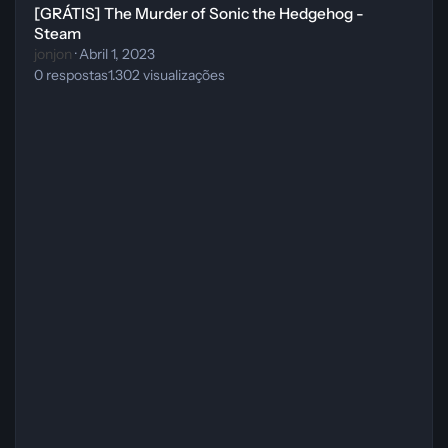
[GRÁTIS] The Murder of Sonic the Hedgehog -
Steam
jonjon
·
Abril 1, 2023
0
respostas
1.302
visualizações