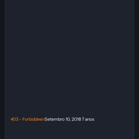
403 - Forbiddeen
Setembro 10, 2018
7 anos
[GRÁTIS] The Murder of Sonic the Hedgehog - Steam