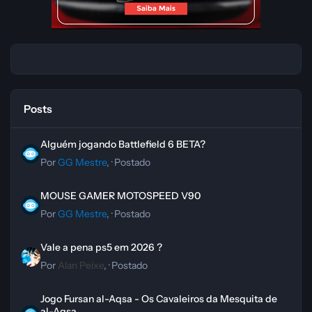
Posts
Alguém jogando Battlefield 6 BETA?
Alguém jogando Battlefield 6 BETA?
Por
GG Mestre
, ·
Postado
MOUSE GAMER MOTOSPEED V90
MOUSE GAMER MOTOSPEED V90
Por
GG Mestre
, ·
Postado
Vale a pena ps5 em 2026 ?
Vale a pena ps5 em 2026 ?
Por
Alan Peixe
, ·
Postado
Jogo Fursan al-Aqsa - Os Cavaleiros da Mesquita de al-Aqsa
Jogo Fursan al-Aqsa - Os Cavaleiros da Mesquita de
al-Aqsa