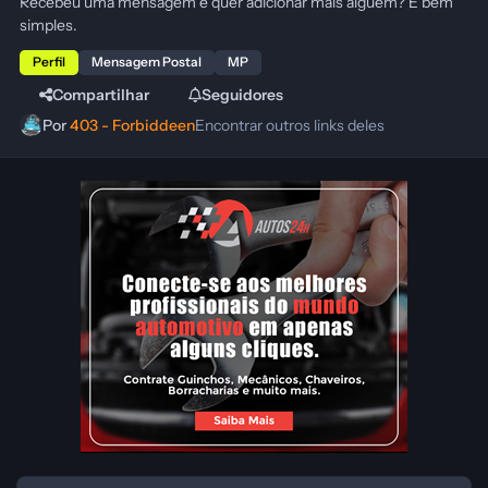
Recebeu uma mensagem e quer adicionar mais alguém? É bem
simples.
Perfil
Mensagem Postal
MP
Compartilhar
Seguidores
Por
403 - Forbiddeen
Encontrar outros links deles