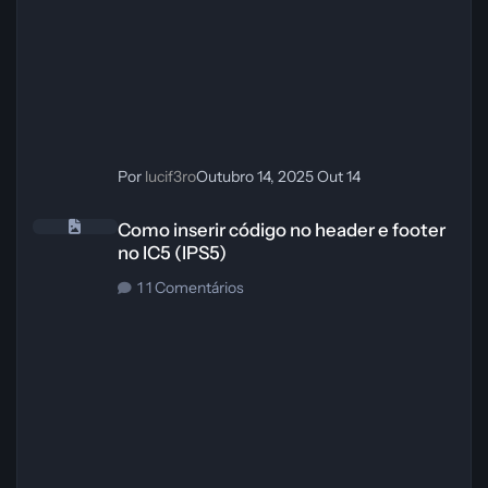
Por
lucif3ro
Outubro 14, 2025
Out 14
Como inserir código no header e footer no IC5 (IPS5)
Como inserir código no header e footer
no IC5 (IPS5)
1 Comentários