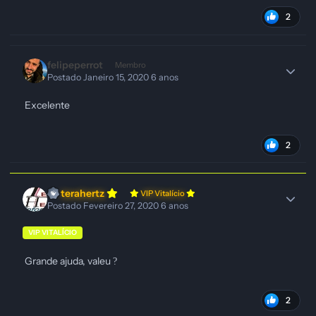
2
felipeperrot
Membro
Postado
Janeiro 15, 2020
6 anos
Excelente
2
terahertz
VIP Vitalício
Postado
Fevereiro 27, 2020
6 anos
VIP VITALÍCIO
Grande ajuda, valeu
?
2