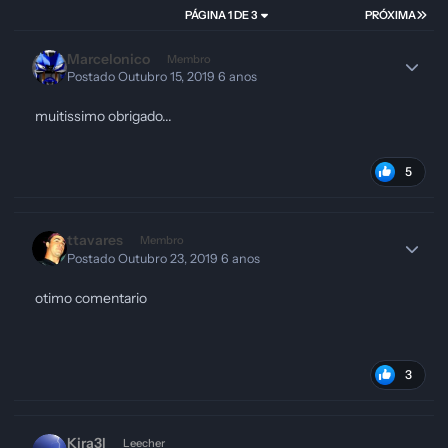
PÁGINA 1 DE 3
PRÓXIMA
Marcelonico
Membro
Postado
Outubro 15, 2019
6 anos
muitissimo obrigado...
5
ttavares
Membro
Postado
Outubro 23, 2019
6 anos
otimo comentario
3
Kira3l
Leecher