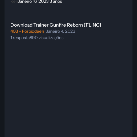
Ren
Janeiro 16, 2023
3 anos
Download Trainer Gunfire Reborn {FLiNG}
Download Trainer Gunfire Reborn {FLiNG}
403 - Forbiddeen
·
Janeiro 4, 2023
1
resposta
890
visualizações