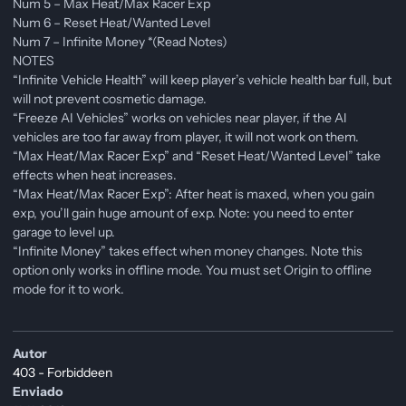
Num 5 – Max Heat/Max Racer Exp
Num 6 – Reset Heat/Wanted Level
Num 7 – Infinite Money *(Read Notes)
NOTES
“Infinite Vehicle Health” will keep player’s vehicle health bar full, but
will not prevent cosmetic damage.
“Freeze AI Vehicles” works on vehicles near player, if the AI
vehicles are too far away from player, it will not work on them.
“Max Heat/Max Racer Exp” and “Reset Heat/Wanted Level” take
effects when heat increases.
“Max Heat/Max Racer Exp”: After heat is maxed, when you gain
exp, you’ll gain huge amount of exp. Note: you need to enter
garage to level up.
“Infinite Money” takes effect when money changes. Note this
option only works in offline mode. You must set Origin to offline
mode for it to work.
Autor
403 - Forbiddeen
Enviado