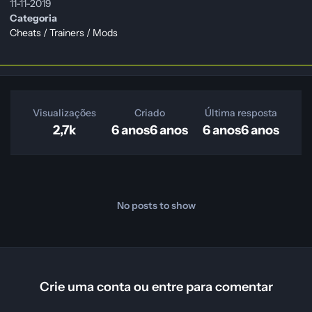
11-11-2019
Categoria
Cheats / Trainers / Mods
Visualizações
Criado
Última resposta
2,7k
6 anos
6 anos
6 anos
6 anos
No posts to show
Crie uma conta ou entre para comentar