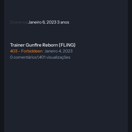
Dravenop
Janeiro 6, 2023
3 anos
Trainer Gunfire Reborn {FLiNG}
Trainer Gunfire Reborn {FLiNG}
403 - Forbiddeen
·
Janeiro 4, 2023
0
comentários
1.401
visualizações