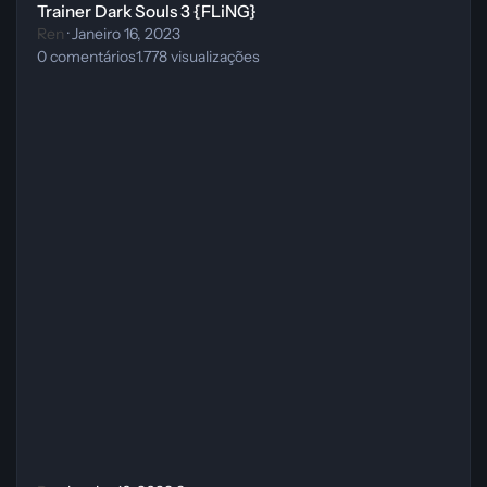
Trainer Dark Souls 3 {FLiNG}
Ren
·
Janeiro 16, 2023
0
comentários
1.778
visualizações