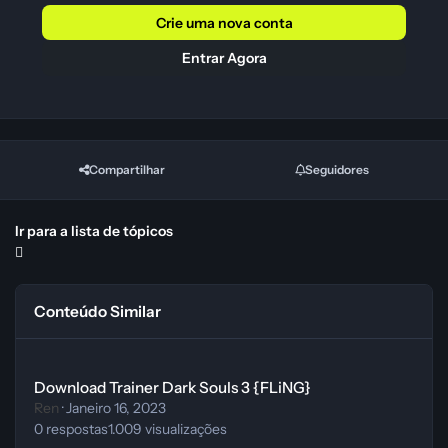
Crie uma nova conta
Entrar Agora
Compartilhar
Seguidores
Ir para a lista de tópicos
Conteúdo Similar
Download Trainer Dark Souls 3 {FLiNG}
Download Trainer Dark Souls 3 {FLiNG}
Ren
·
Janeiro 16, 2023
0
respostas
1.009
visualizações