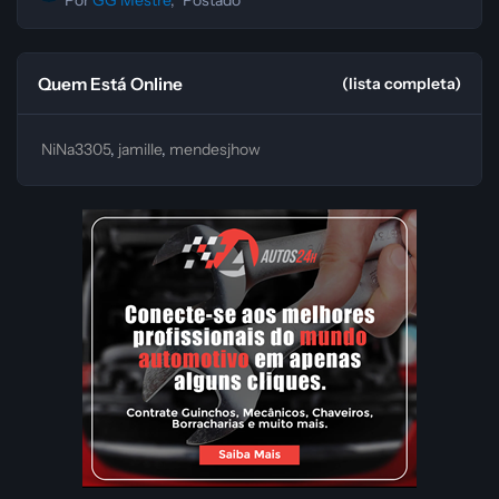
Por
GG Mestre
, ·
Postado
Quem Está Online
(lista completa)
NiNa3305
jamille
mendesjhow