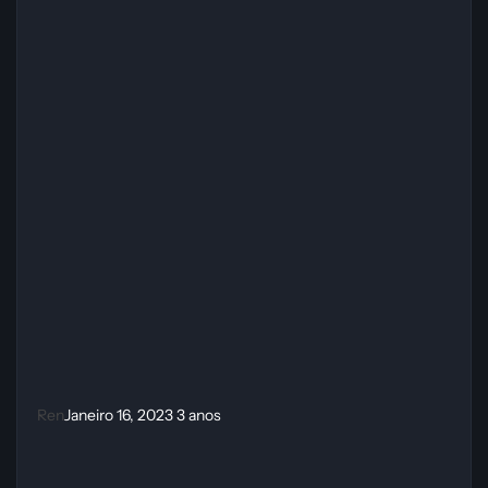
Ren
Janeiro 16, 2023
3 anos
Trainer Dark Souls 3 {FLiNG}