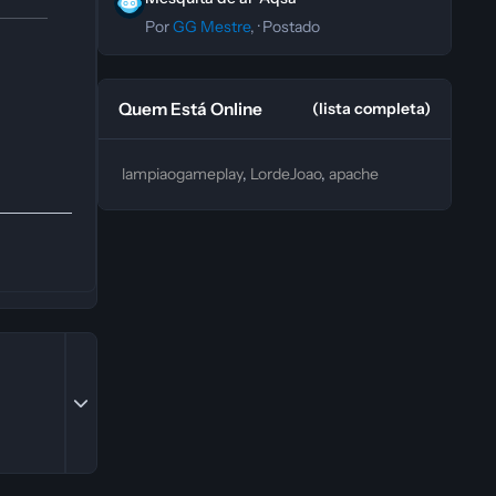
Por
GG Mestre
, ·
Postado
Quem Está Online
(lista completa)
lampiaogameplay
LordeJoao
apache
Expand topic overview