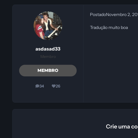
Postado
Novembro 2, 2
Tradução muito boa
asdasad33
Membro
34
26
posts
Reputação
Crie uma co