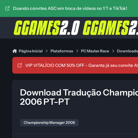
Ir para conteúdo
Doando convites ASC em troca de vídeos no YT e TikTok!
Página Inicial
Plataformas
PC Master Race
Download
VIP VITALÍCIO COM 50% OFF - Garanta já seu convite A
Download Tradução Champi
2006 PT-PT
Championship Manager 2006