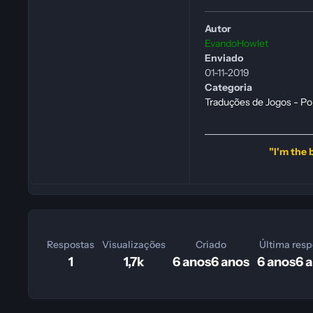
Autor
EvandoHowlet
Enviado
01-11-2019
Categoria
Traduções de Jogos - Po
"I'm the b
Respostas
Visualizações
Criado
Última resp
1
1,7k
6 anos
6 anos
6 anos
6 