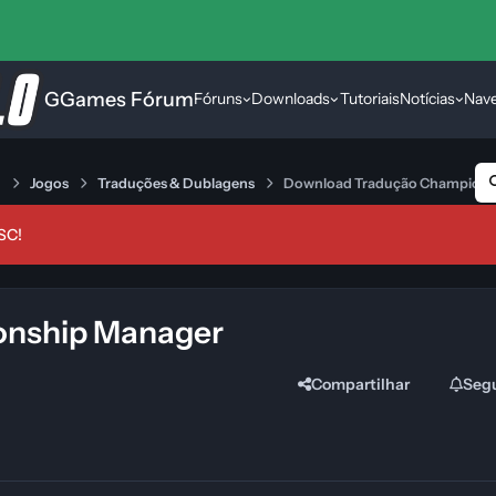
GGames Fórum
Fóruns
Downloads
Tutoriais
Notícias
Nav
s
Jogos
Traduções & Dublagens
Download Tradução Champions
SC!
onship Manager
Compartilhar
Seg