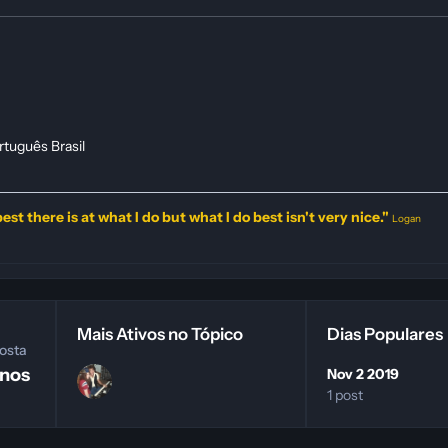
rtuguês Brasil
est there is at what I do but what I do best isn't very nice."
Logan
Mais Ativos no Tópico
Dias Populares
osta
anos
Nov 2 2019
1 post