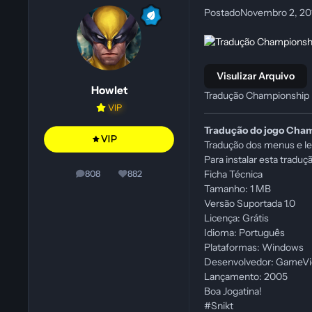
Postado
Novembro 2, 2
Visulizar Arquivo
Howlet
Tradução Championship
VIP
Tradução do jogo Cha
Tradução dos menus e l
Para instalar esta traduç
Ficha Técnica
808
882
posts
Reputação
Tamanho: 1 MB
Versão Suportada 1.0
Licença: Grátis
Idioma: Português
Plataformas: Windows
Desenvolvedor: GameVi
Lançamento: 2005
Boa Jogatina!
#Snikt