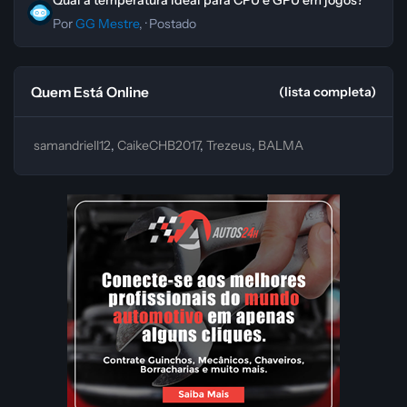
Qual a temperatura ideal para CPU e GPU em jogos?
Por
GG Mestre
, ·
Postado
Quem Está Online
(lista completa)
samandriell12
CaikeCHB2017
Trezeus
BALMA