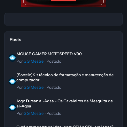
Posts
MOUSE GAMER MOTOSPEED V90
MOUSE GAMER MOTOSPEED V90
Por
GG Mestre
, ·
Postado
[Sorteio]Kit técnico de formatação e manutenção de computador
[Sorteio]Kit técnico de formatação e manutenção de
computador
Por
GG Mestre
, ·
Postado
Jogo Fursan al-Aqsa - Os Cavaleiros da Mesquita de al-Aqsa
Jogo Fursan al-Aqsa - Os Cavaleiros da Mesquita de
al-Aqsa
Por
GG Mestre
, ·
Postado
Qual a temperatura ideal para CPU e GPU em jogos?