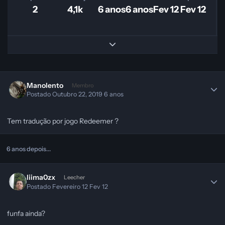
2
4,1k
6 anos
6 anos
Fev 12
Fev 12
Expand topic overview
Manolento
Membro
Postado
Outubro 22, 2019
6 anos
Tem tradução por jogo Redeemer ?
6 anos depois...
liima0zx
Leecher
Postado
Fevereiro 12
Fev 12
funfa ainda?