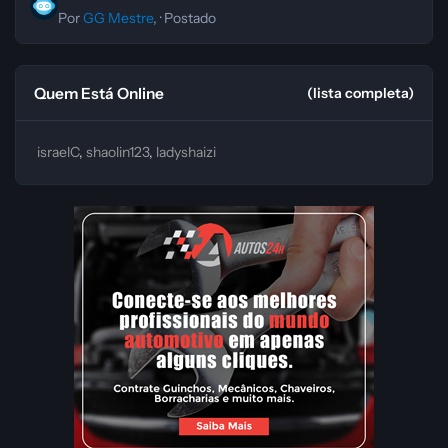
Por
GG Mestre
, ·
Postado
Quem Está Online
(lista completa)
israelC
shaolin123
ladyshaizi