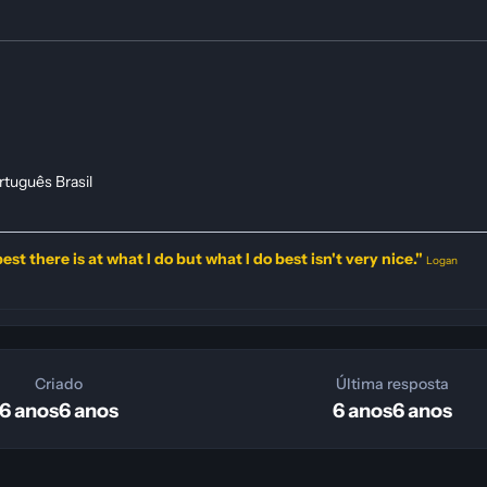
rtuguês Brasil
est there is at what I do but what I do best isn't very nice."
Logan
Criado
Última resposta
6 anos
6 anos
6 anos
6 anos