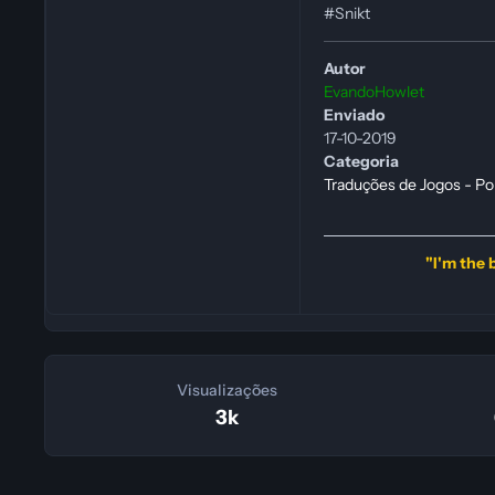
#Snikt
Autor
EvandoHowlet
Enviado
17-10-2019
Categoria
Traduções de Jogos - Po
"I'm the b
Visualizações
3k