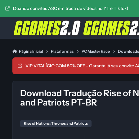
Ir para conteúdo
Doando convites ASC em troca de vídeos no YT e TikTok!
Página Inicial
Plataformas
PC Master Race
Download
VIP VITALÍCIO COM 50% OFF - Garanta já seu convite A
Download Tradução Rise of N
and Patriots PT-BR
Rise of Nations: Thrones and Patriots