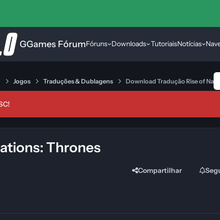
GGames Fórum
Fóruns
Downloads
Tutoriais
Notícias
Nav
s
Jogos
Traduções & Dublagens
Download Tradução Rise of Natio
SC!
ations: Thrones
Compartilhar
Seg