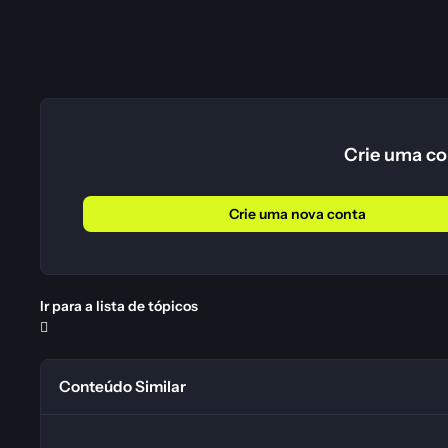
Crie uma co
Crie uma nova conta
Ir para a lista de tópicos
Conteúdo Similar
Tradução Rise of Nations: Thrones and Patriots PT-BR