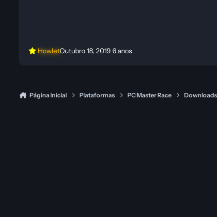
Howlet
Outubro 18, 2019
6 anos
Página Inicial
Plataformas
PC Master Race
Download