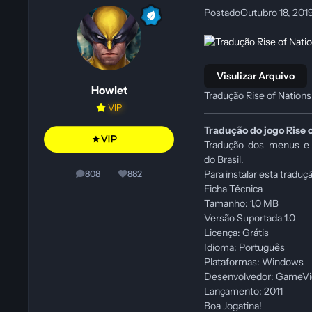
Postado
Outubro 18, 201
Visulizar Arquivo
Howlet
Tradução Rise of Nations
VIP
Tradução do jogo Rise 
Tradução dos menus e
do Brasil.
Para instalar esta traduç
808
882
posts
Reputação
Ficha Técnica
Tamanho: 1,0 MB
Versão Suportada 1.0
Licença: Grátis
Idioma: Português
Plataformas: Windows
Desenvolvedor: GameVi
Lançamento: 2011
Boa Jogatina!