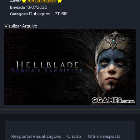
Renato Ribeiro
Autor
13/07/2025
Enviado
Dublagens - PT-BR
Categoria
Visulizar Arquivo
Ma
Respostas
Visualizações
Criado
Última resposta