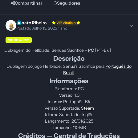
Compartilhar
Seguidores
Renato Ribeiro
VIP Vitalício
Postado
Julho 13, 2025
1 ano
VIP VITALÍCIO
Dublagem do Hellblade: Senua's Sacrifice –
PC
[PT‑BR]
Descrição
Dublagem do jogo Hellblade: Senua's Sacrifice para
Português do
Brasil
.
Informações
Plataforma: PC
Versão: 1.0
Idioma: Português‑BR
Versão Suportada:
Steam
Idioma Suportado: Inglês
Lançamento: 26/01/2025
Tamanho: 110 MB
Créditos — Central de Traduções