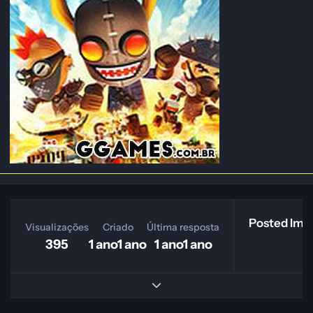
Posted Ima
Visualizações
Criado
Última resposta
395
1 ano
1 ano
1 ano
1 ano
Expand topic overview