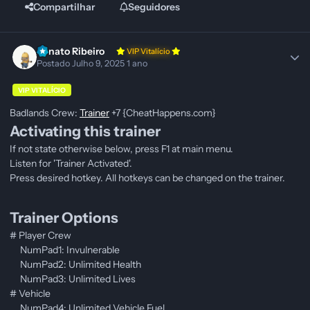
Compartilhar
Seguidores
Renato Ribeiro
VIP Vitalício
Postado
Julho 9, 2025
1 ano
VIP VITALÍCIO
Badlands Crew:
Trainer
+7 {CheatHappens.com}
Activating this trainer
If not state otherwise below, press F1 at main menu.
Listen for 'Trainer Activated'.
Press desired hotkey. All hotkeys can be changed on the trainer.
Trainer Options
# Player Crew
NumPad1: Invulnerable
NumPad2: Unlimited Health
NumPad3: Unlimited Lives
# Vehicle
NumPad4: Unlimited Vehicle Fuel