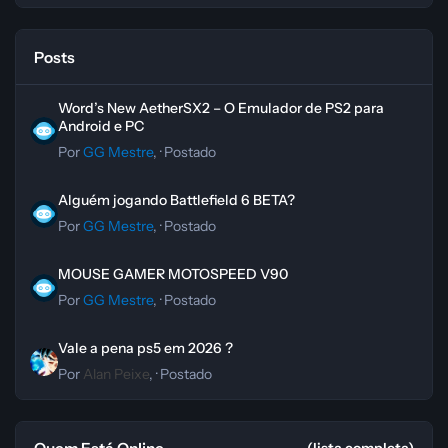
Posts
Word’s New AetherSX2 – O Emulador de PS2 para Android e PC
Word’s New AetherSX2 – O Emulador de PS2 para
Android e PC
Por
GG Mestre
, ·
Postado
Alguém jogando Battlefield 6 BETA?
Alguém jogando Battlefield 6 BETA?
Por
GG Mestre
, ·
Postado
MOUSE GAMER MOTOSPEED V90
MOUSE GAMER MOTOSPEED V90
Por
GG Mestre
, ·
Postado
Vale a pena ps5 em 2026 ?
Vale a pena ps5 em 2026 ?
Por
Alan Peixe
, ·
Postado