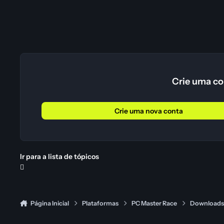
Crie uma co
Crie uma nova conta
Ir para a lista de tópicos
Página Inicial
Plataformas
PC Master Race
Download