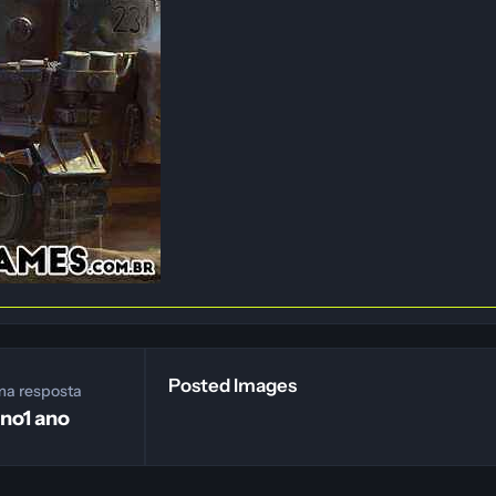
Posted Images
ma resposta
ano
1 ano