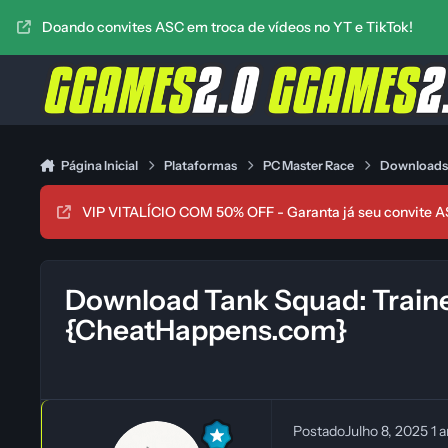
Ir para conteúdo
Doando convites ASC em troca de vídeos no YT e TikTok!
Página Inicial
Plataformas
PC Master Race
Download
VIP VITALÍCIO COM 50% OFF - Garanta já seu convite A
Download Tank Squad: Traine
{CheatHappens.com}
Postado
Julho 8, 2025
1 