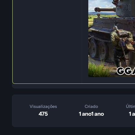
Visualizações
Criado
Últi
475
1 ano
1 ano
1 