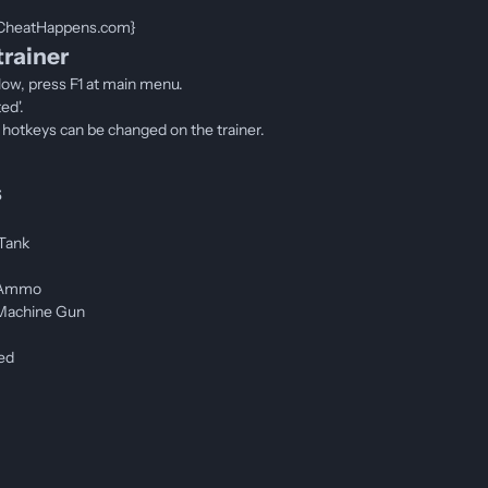
CheatHappens.com}
trainer
elow, press F1 at main menu.
ed'.
l hotkeys can be changed on the trainer.
s
Tank
 Ammo
Machine Gun
ed