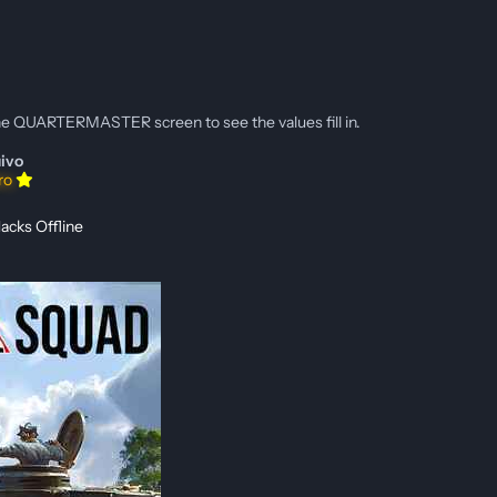
he QUARTERMASTER screen to see the values fill in.
ivo
iro
acks Offline