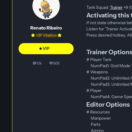
Tank Squad:
Trainer
+9 {
Activating this 
If not state otherwise b
Renato Ribeiro
Listen for 'Trainer Activat
Press desired hotkey. Al
VIP Vitalício
Trainer Option
# Player Tank
1,1k
505
posts
Reputação
NumPad1: God Mode 
# Weapons
NumPad2: Unlimited
NumPad3: Unlimited 
# Player
NumPad4: Game Spe
Editor Options
# Resources
Manpower
Parts
Ammo