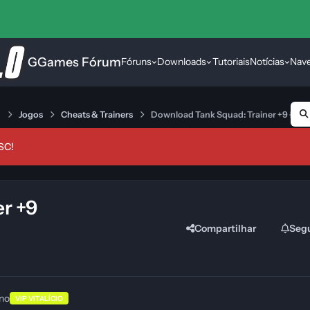
GGames Fórum
Fóruns
Downloads
Tutoriais
Notícias
Nav
s
Jogos
Cheats & Trainers
Download Tank Squad: Trainer +9 {C
SC!
r +9
Compartilhar
Seg
ano
VIP VITALÍCIO