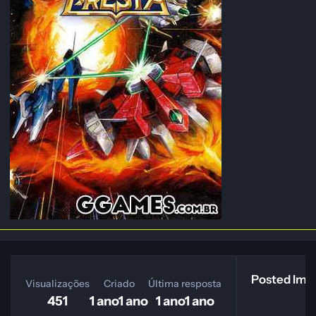
Posted Ima
Visualizações
Criado
Última resposta
451
1 ano
1 ano
1 ano
1 ano