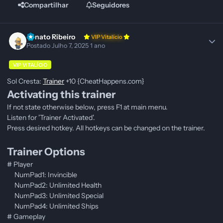
Compartilhar
Seguidores
Renato Ribeiro
VIP Vitalício
Postado
Julho 7, 2025
1 ano
VIP VITALÍCIO
Sol Cresta:
Trainer
+10 {CheatHappens.com}
Activating this trainer
If not state otherwise below, press F1 at main menu.
Listen for 'Trainer Activated'.
Press desired hotkey. All hotkeys can be changed on the trainer.
Trainer Options
# Player
NumPad1: Invincible
NumPad2: Unlimited Health
NumPad3: Unlimited Special
NumPad4: Unlimited Ships
# Gameplay