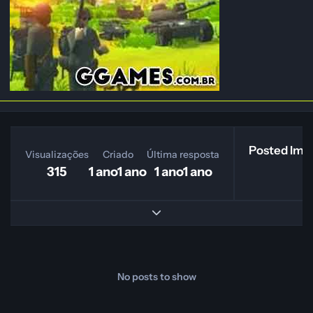
Posted Ima
Visualizações
Criado
Última resposta
315
1 ano
1 ano
1 ano
1 ano
Expand topic overview
No posts to show