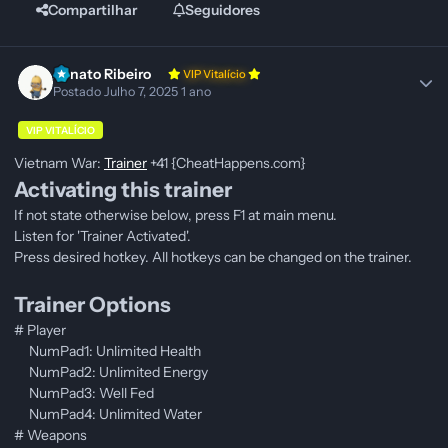
Compartilhar
Seguidores
Renato Ribeiro
VIP Vitalício
Postado
Julho 7, 2025
1 ano
VIP VITALÍCIO
Vietnam War:
Trainer
+41 {CheatHappens.com}
Activating this trainer
If not state otherwise below, press F1 at main menu.
Listen for 'Trainer Activated'.
Press desired hotkey. All hotkeys can be changed on the trainer.
Trainer Options
# Player
NumPad1: Unlimited Health
NumPad2: Unlimited Energy
NumPad3: Well Fed
NumPad4: Unlimited Water
# Weapons