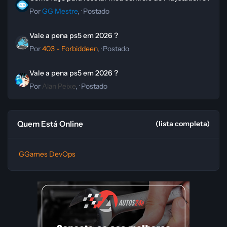
Por
GG Mestre
, ·
Postado
Vale a pena ps5 em 2026 ?
Vale a pena ps5 em 2026 ?
Por
403 - Forbiddeen
, ·
Postado
Vale a pena ps5 em 2026 ?
Vale a pena ps5 em 2026 ?
Por
Alan Peixe
, ·
Postado
Quem Está Online
(lista completa)
GGames DevOps