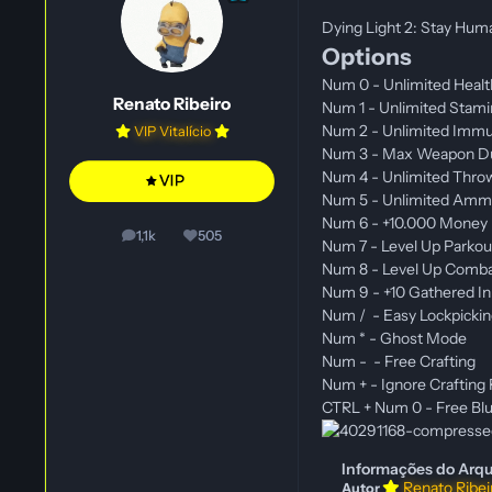
Dying Light 2: Stay Hum
Options
Num 0 - Unlimited Healt
Renato Ribeiro
Num 1 - Unlimited Stami
Num 2 - Unlimited Immu
VIP Vitalício
Num 3 - Max Weapon Dur
Num 4 - Unlimited Thro
Num 5 - Unlimited Am
Num 6 - +10.000 Money
1,1k
505
posts
Reputação
Num 7 - Level Up Parko
Num 8 - Level Up Comb
Num 9 - +10 Gathered In
Num / - Easy Lockpicki
Num * - Ghost Mode
Num - - Free Crafting
Num + - Ignore Crafting
CTRL + Num 0 - Free Bl
Informações do Arqu
Renato Ribe
Autor