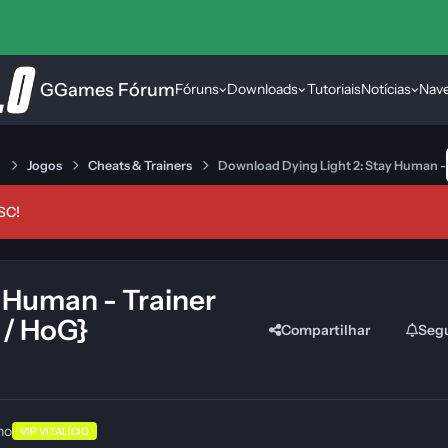
GGames Fórum
Fóruns
Downloads
Tutoriais
Notícias
Nav
s
Jogos
Cheats & Trainers
Download Dying Light 2: Stay Human - 
SC!
 Human - Trainer
 / HoG}
Compartilhar
Seg
no
VIP VITALÍCIO