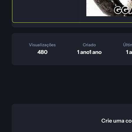
Visualizações
Criado
Últi
480
1 ano
1 ano
1 
Crie uma co