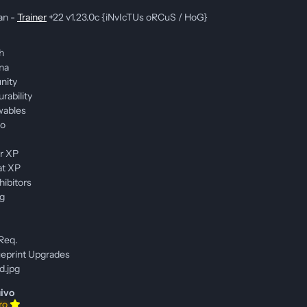
an -
Trainer
+22 v1.23.0c {iNvIcTUs oRCuS / HoG}
h
na
nity
ability
wables
mo
ur XP
at XP
hibitors
ng
 Req.
ueprint Upgrades
ivo
iro