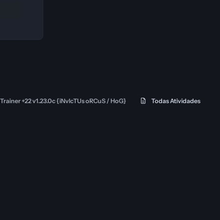
Trainer +22 v1.23.0c {iNvIcTUs oRCuS / HoG}
Todas Atividades