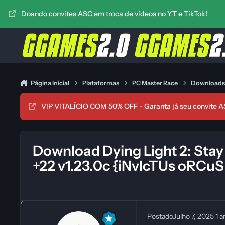
Ir para conteúdo
Doando convites ASC em troca de vídeos no YT e TikTok!
Página Inicial
Plataformas
PC Master Race
Download
VIP VITALÍCIO COM 50% OFF - Garanta já seu convite A
Download Dying Light 2: Stay
+22 v1.23.0c {iNvIcTUs oRCuS
Postado
Julho 7, 2025
1 a