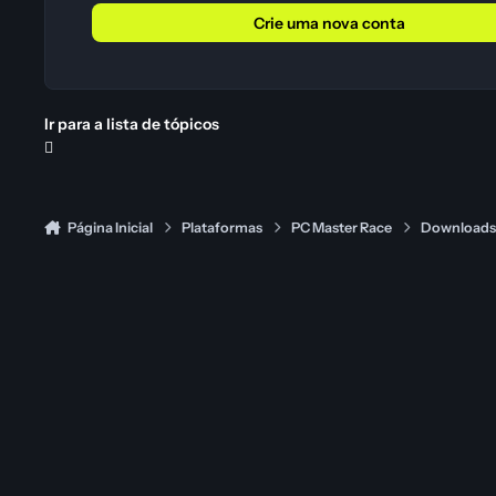
Crie uma nova conta
Ir para a lista de tópicos
Página Inicial
Plataformas
PC Master Race
Download