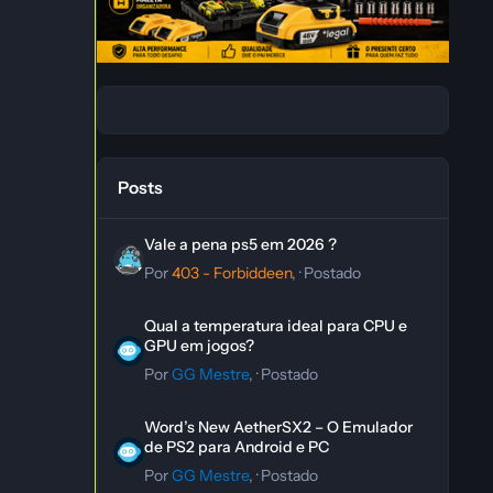
Posts
Vale a pena ps5 em 2026 ?
Vale a pena ps5 em 2026 ?
Por
403 - Forbiddeen
, ·
Postado
Qual a temperatura ideal para CPU e GPU em jogos?
Qual a temperatura ideal para CPU e
GPU em jogos?
Por
GG Mestre
, ·
Postado
Word’s New AetherSX2 – O Emulador de PS2 para Andro
Word’s New AetherSX2 – O Emulador
de PS2 para Android e PC
Por
GG Mestre
, ·
Postado