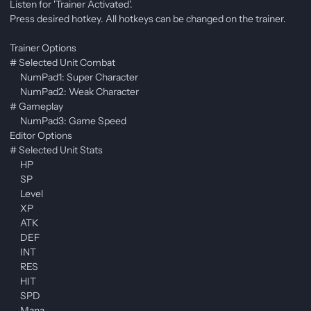
Listen for 'Trainer Activated'.
Press desired hotkey. All hotkeys can be changed on the trainer.
Trainer Options
# Selected Unit Combat
NumPad1: Super Character
NumPad2: Weak Character
# Gameplay
NumPad3: Game Speed
Editor Options
# Selected Unit Stats
HP
SP
Level
XP
ATK
DEF
INT
RES
HIT
SPD
Mana