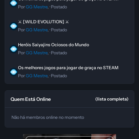
Por
GG Mestre
, ·
Postado
⚔️ [WILD EVOLUTION] ⚔️
⚔️ [WILD EVOLUTION] ⚔️
Por
GG Mestre
, ·
Postado
Heróis Saiyajins Ociosos do Mundo
Heróis Saiyajins Ociosos do Mundo
Por
GG Mestre
, ·
Postado
Os melhores jogos para jogar de graça no STEAM
Os melhores jogos para jogar de graça no STEAM
Por
GG Mestre
, ·
Postado
Quem Está Online
(lista completa)
Não há membros online no momento