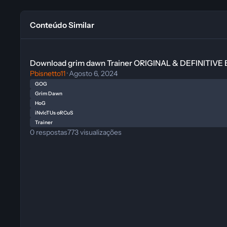
Conteúdo Similar
Download grim dawn Trainer ORIGINAL & DEFINITIVE EDITIO
Download grim dawn Trainer ORIGINAL & DEFINITIVE
Pbisnetto11
·
Agosto 6, 2024
GOG
Grim Dawn
HoG
iNvIcTUs oRCuS
Trainer
0
respostas
773
visualizações