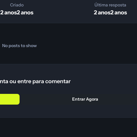
Criado
Última resposta
2 anos
2 anos
2 anos
2 anos
No posts to show
nta ou entre para comentar
Entrar Agora