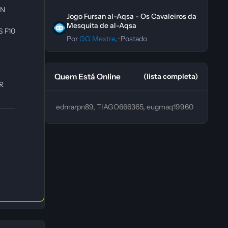
Jogo Fursan al-Aqsa - Os Cavaleiros da Mesquita de al-A
ON
Jogo Fursan al-Aqsa - Os Cavaleiros da
Mesquita de al-Aqsa
 F10
Por
GG Mestre
, ·
Postado
Quem Está Online
(lista completa)
R
edmarpn89
TIAGO666365
eugmaq19960