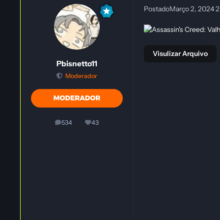
Postado
Março 2, 2024
2
Visulizar Arquivo
Pbisnetto11
Moderador
534
43
posts
Reputação