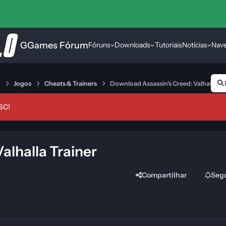
GGames Fórum
Fóruns
Downloads
Tutoriais
Notícias
Nav
s
Jogos
Cheats & Trainers
Download Assassin's Creed: Valhalla T
SC!
alhalla Trainer
Compartilhar
Seg