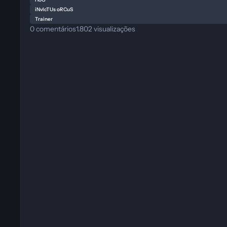
iNvIcTUs oRCuS
Trainer
0
comentários
1.802
visualizações