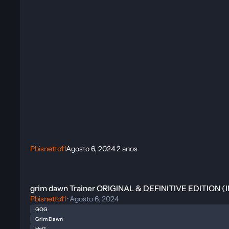
Pbisnetto11
Agosto 6, 2024
2 anos
grim dawn Trainer ORIGINAL & DEFINITIVE EDITION (INVICT
grim dawn Trainer ORIGINAL & DEFINITIVE EDITION 
Pbisnetto11
·
Agosto 6, 2024
GOG
Grim Dawn
HoG