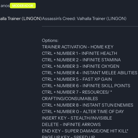
 anos
MODERADOR
Assassin's Creed: Valhalla Trainer (LINGON)
Options:
TRAINER ACTIVATION - HOME KEY
CTRL + NUMBER 1 - INFINITE HEALTH
CTRL + NUMBER 2 - INFINITE STAMINA
CTRL + NUMBER 3 - INFINITE OXYGEN
CTRL + NUMBER 4 - INSTANT MELEE ABILITIES
CTRL + NUMBER 5 - FAST XP GAIN
CTRL + NUMBER 6 - INFINITE SKILL POINTS
CTRL + NUMBER 7 - RESOURCES/ *
CRAFTING/CONSUMABLES
CTRL + NUMBER 8 - INSTANT STUN ENEMIES
CTRL + NUMBER 0 - ALTER TIME OF DAY
INSERT KEY - STEALTH/INVISIBLE
DELETE - INFINITE ARROWS
END KEY - SUPER DAMAGE/ONE HIT KILL*
PAGE UP KEY - SPEED UP