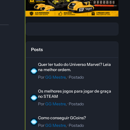
Posts
Quer ler tudo do Universo Marvel? Leia na melhor ordem.
Quer ler tudo do Universo Marvel? Leia
na melhor ordem.
Por
GG Mestre
, ·
Postado
Os melhores jogos para jogar de graça no STEAM
Os melhores jogos para jogar de graça
no STEAM
Por
GG Mestre
, ·
Postado
Como conseguir GCoins?
Como conseguir GCoins?
Por
GG Mestre
, ·
Postado