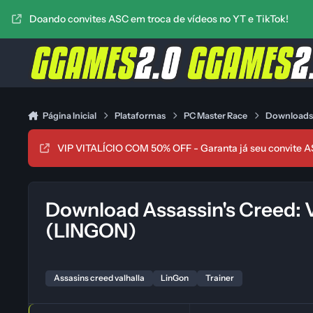
Ir para conteúdo
Doando convites ASC em troca de vídeos no YT e TikTok!
Página Inicial
Plataformas
PC Master Race
Download
VIP VITALÍCIO COM 50% OFF - Garanta já seu convite A
Download Assassin's Creed: V
(LINGON)
Assasins creed valhalla
LinGon
Trainer