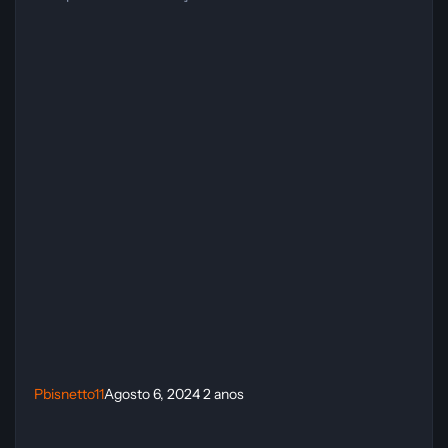
Pbisnetto11
Agosto 6, 2024
2 anos
Star Wars: Bounty Hunter Trainer (CHEATHAPPENS.COM)