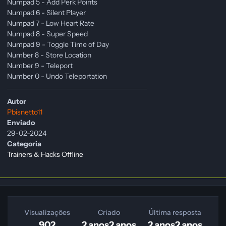
Numpad 5 - Add Perk Points
Numpad 6 - Silent Player
Numpad 7 - Low Heart Rate
Numpad 8 - Super Speed
Numpad 9 - Toggle Time of Day
Number 8 - Store Location
Number 9 - Teleport
Number 0 - Undo Teleportation
Autor
Pbisnetto11
Enviado
29-02-2024
Categoria
Trainers & Hacks Offline
Visualizações
Criado
Última resposta
902
2 anos
2 anos
2 anos
2 anos