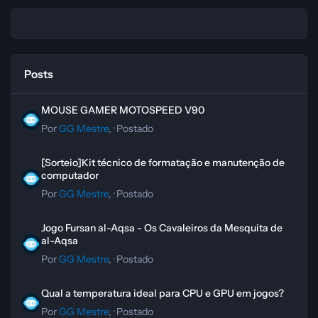
Posts
MOUSE GAMER MOTOSPEED V90
MOUSE GAMER MOTOSPEED V90
Por
GG Mestre
, ·
Postado
[Sorteio]Kit técnico de formatação e manutenção de computador
[Sorteio]Kit técnico de formatação e manutenção de
computador
Por
GG Mestre
, ·
Postado
Jogo Fursan al-Aqsa - Os Cavaleiros da Mesquita de al-Aqsa
Jogo Fursan al-Aqsa - Os Cavaleiros da Mesquita de
al-Aqsa
Por
GG Mestre
, ·
Postado
Qual a temperatura ideal para CPU e GPU em jogos?
Qual a temperatura ideal para CPU e GPU em jogos?
Por
GG Mestre
, ·
Postado