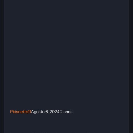
Pbisnetto11
Agosto 6, 2024
2 anos
Download Star Wars: Bounty Hunter Trainer (CHEATHAPPENS.COM