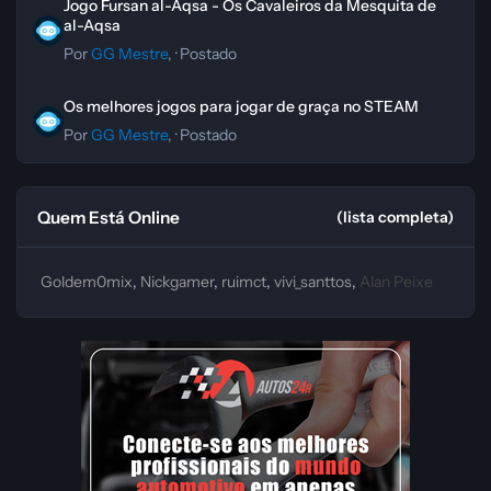
Jogo Fursan al-Aqsa - Os Cavaleiros da Mesquita de
al-Aqsa
Por
GG Mestre
, ·
Postado
Os melhores jogos para jogar de graça no STEAM
Os melhores jogos para jogar de graça no STEAM
Por
GG Mestre
, ·
Postado
Quem Está Online
(lista completa)
Goldem0mix
Nickgamer
ruimct
vivi_santtos
Alan Peixe