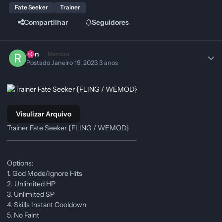
Fate Seeker
Trainer
Compartilhar
Seguidores
Ren
Membro
Postado
Janeiro 19, 2023
3 anos
Visulizar Arquivo
Trainer Fate Seeker {FLING / WEMOD}
Options:
1. God Mode/Ignore Hits
2. Unlimited HP
3. Unlimited SP
4. Skills Instant Cooldown
5. No Faint