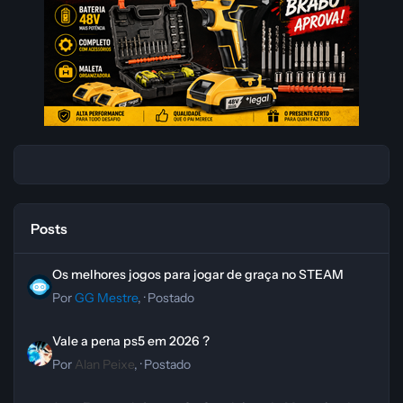
Posts
Os melhores jogos para jogar de graça no STEAM
Os melhores jogos para jogar de graça no STEAM
Por
GG Mestre
, ·
Postado
Vale a pena ps5 em 2026 ?
Vale a pena ps5 em 2026 ?
Por
Alan Peixe
, ·
Postado
Jogo Fursan al-Aqsa - Os Cavaleiros da Mesquita de al-Aqsa