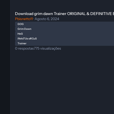
Download grim dawn Trainer ORIGINAL & DEFINITIVE EDITIO
Download grim dawn Trainer ORIGINAL & DEFINITIVE
Pbisnetto11
·
Agosto 6, 2024
GOG
Grim Dawn
HoG
iNvIcTUs oRCuS
Trainer
0
respostas
775
visualizações