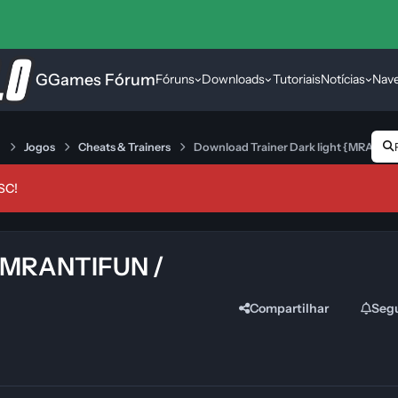
GGames Fórum
Fóruns
Downloads
Tutoriais
Notícias
Nav
s
Jogos
Cheats & Trainers
Download Trainer Dark light {MRANT
SC!
 {MRANTIFUN /
Compartilhar
Seg