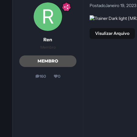
Postado
Janeiro 19, 202
Visulizar Arquivo
Ren
Membro
160
0
posts
Reputação