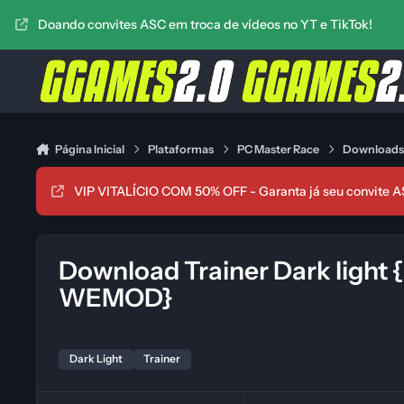
Ir para conteúdo
Doando convites ASC em troca de vídeos no YT e TikTok!
Página Inicial
Plataformas
PC Master Race
Download
VIP VITALÍCIO COM 50% OFF - Garanta já seu convite A
Download Trainer Dark light
WEMOD}
Dark Light
Trainer