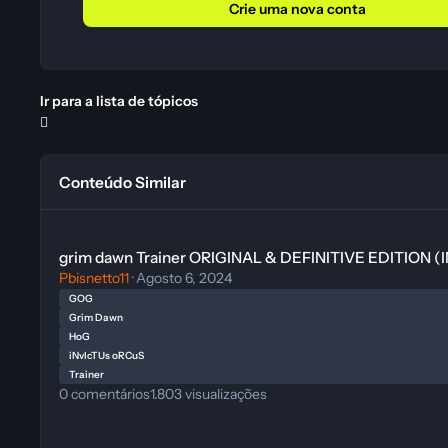
Crie uma nova conta
Ir para a lista de tópicos
Conteúdo Similar
grim dawn Trainer ORIGINAL & DEFINITIVE EDITION (INVICT
grim dawn Trainer ORIGINAL & DEFINITIVE EDITION 
Pbisnetto11
·
Agosto 6, 2024
GOG
Grim Dawn
HoG
iNvIcTUs oRCuS
Trainer
0
comentários
1.803
visualizações