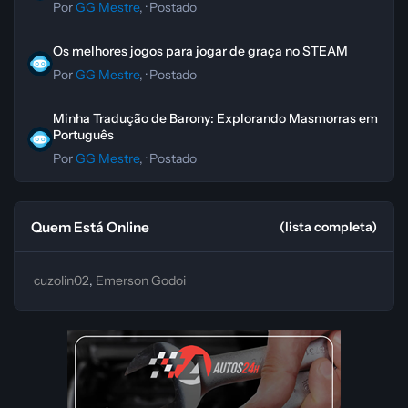
Por
GG Mestre
, ·
Postado
Os melhores jogos para jogar de graça no STEAM
Os melhores jogos para jogar de graça no STEAM
Por
GG Mestre
, ·
Postado
Minha Tradução de Barony: Explorando Masmorras em Português
Minha Tradução de Barony: Explorando Masmorras em
Português
Por
GG Mestre
, ·
Postado
Quem Está Online
(lista completa)
cuzolin02
Emerson Godoi