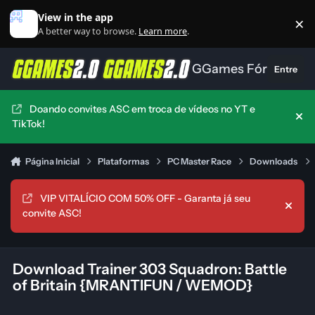
Ir para conteúdo
View in the app
×
Di
A better way to browse.
Learn more
.
GGames Fórum
Entre
Doando convites ASC em troca de vídeos no YT e
Hid
TikTok!
Página Inicial
Plataformas
PC Master Race
Downloads
VIP VITALÍCIO COM 50% OFF - Garanta já seu
Hide
convite ASC!
Download Trainer 303 Squadron: Battle
of Britain {MRANTIFUN / WEMOD}