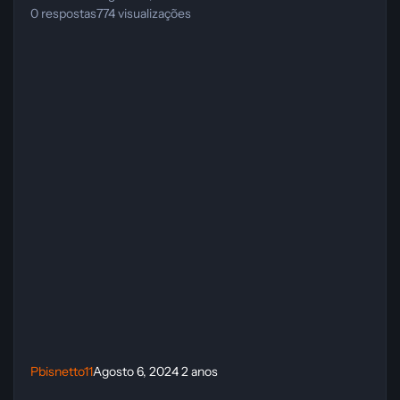
0
respostas
774
visualizações
Pbisnetto11
Agosto 6, 2024
2 anos