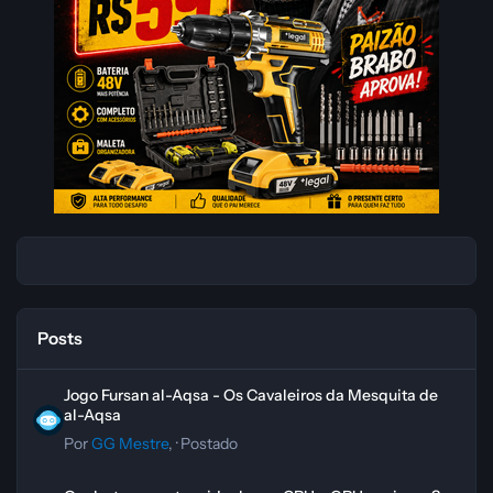
Posts
Jogo Fursan al-Aqsa - Os Cavaleiros da Mesquita de al-Aqsa
Jogo Fursan al-Aqsa - Os Cavaleiros da Mesquita de
al-Aqsa
Por
GG Mestre
, ·
Postado
Qual a temperatura ideal para CPU e GPU em jogos?