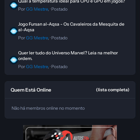
Qual a temperatura ideal para CPU e GPU em jogos?
Por
GG Mestre
, ·
Postado
Jogo Fursan al-Aqsa - Os Cavaleiros da Mesquita de al-Aqsa
Jogo Fursan al-Aqsa - Os Cavaleiros da Mesquita de
al-Aqsa
Por
GG Mestre
, ·
Postado
Quer ler tudo do Universo Marvel? Leia na melhor ordem.
Quer ler tudo do Universo Marvel? Leia na melhor
ordem.
Por
GG Mestre
, ·
Postado
Quem Está Online
(lista completa)
Não há membros online no momento