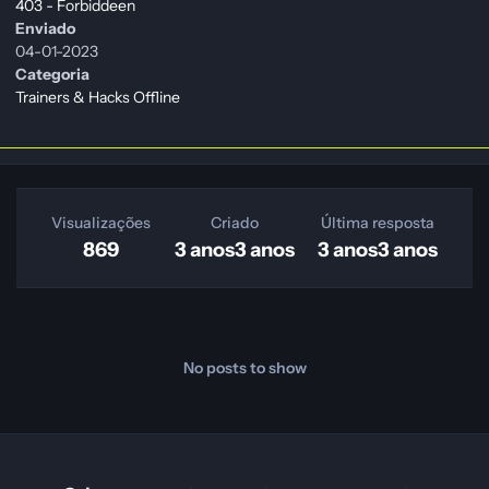
403 - Forbiddeen
Enviado
04-01-2023
Categoria
Trainers & Hacks Offline
Visualizações
Criado
Última resposta
869
3 anos
3 anos
3 anos
3 anos
No posts to show