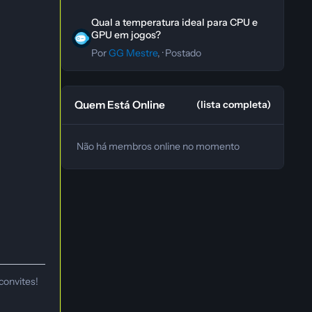
Qual a temperatura ideal para CPU e GPU em jogos?
Qual a temperatura ideal para CPU e
GPU em jogos?
Por
GG Mestre
, ·
Postado
Quem Está Online
(lista completa)
Não há membros online no momento
convites!