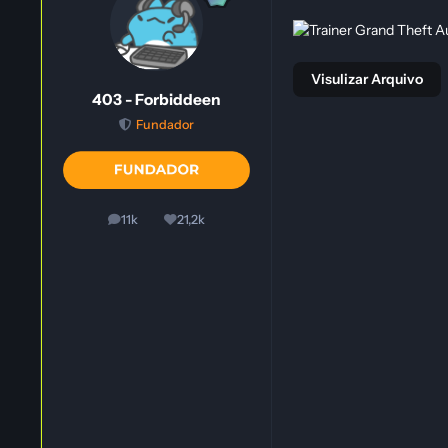
Visulizar Arquivo
403 - Forbiddeen
Fundador
11k
21,2k
posts
Reputação