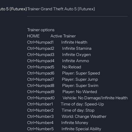
Trainer Grand Theft Auto 5 {Futurex}
Trainer options
HOME Active Trainer
Ctrl+Numpad1 Infinite Health
Ctrl+Numpad2 Infinite Stamina
Ctrl+Numpad3 Infinite Oxygen
Ctrl+Numpad4 Infinite Ammo
Ctrl+Numpad5 No Reload
Ctrl+Numpad6 Player: Super Speed
Ctrl+Numpad7 Player: Super Jump
Ctrl+Numpad8 Player: Super Swim
Ctrl+Numpad9 Player: No Wanted
Ctrl+Numpad0 Vehicle: No Damage/Infinite Health
Ctrl+Number1 Time of day: Speed-Up
Ctrl+Number2 Time of day: Stop
Ctrl+Number3 World: Change Weather
Ctrl+Number4 Infinite Money
Ctrl+Number5 Infinite Special Ability