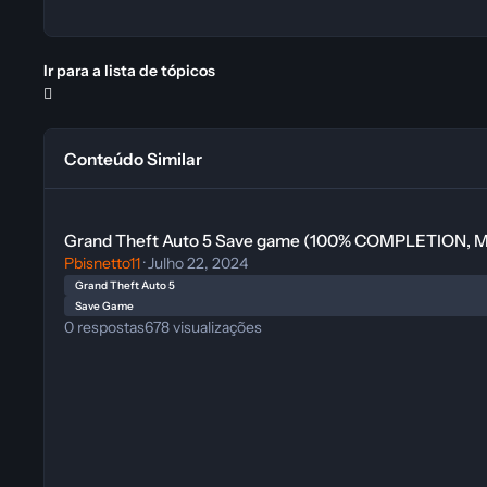
Ir para a lista de tópicos
Conteúdo Similar
Grand Theft Auto 5 Save game (100% COMPLETION, MODIFIE
Grand Theft Auto 5 Save game (100% COMPLETION, 
Pbisnetto11
·
Julho 22, 2024
Grand Theft Auto 5
Save Game
0
respostas
678
visualizações