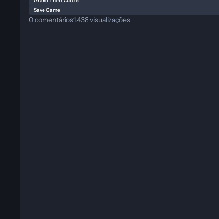
Grand Theft Auto 5
Save Game
0
comentários
1.438
visualizações