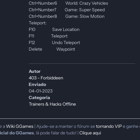
Ctrl+Number6 World: Crazy Vehicles
Ctrl+Number7 Game: Super Speed
Ctrl+Number8 Game: Slow Motion
Teleport:
F10 Save Location
F11 Teleport
F12 Undo Teleport
Delete Waypoint
Autor
403 - Forbiddeen
Enviado
04-01-2023
Categoria
Trainers & Hacks Offline
te a
Wiki GGames
| Ajude-se a manter o fórum se
tornando VIP
e ganhe 
icial do GGames
, lá pode falar de tudo! |
Clique aqui