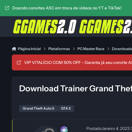
Ir para conteúdo
Doando convites ASC em troca de vídeos no YT e TikTok!
Página Inicial
Plataformas
PC Master Race
Download
VIP VITALÍCIO COM 50% OFF - Garanta já seu convite A
Download Trainer Grand Thef
Grand Theft Auto 5
GTA 5
Postado
Janeiro 4, 2023