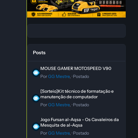
Posts
MOUSE GAMER MOTOSPEED V90
MOUSE GAMER MOTOSPEED V90
Por
GG Mestre
, ·
Postado
[Sorteio]Kit técnico de formatação e manutenção de co
[Sorteio]Kit técnico de formatação e
manutenção de computador
Por
GG Mestre
, ·
Postado
Jogo Fursan al-Aqsa - Os Cavaleiros da Mesquita de al-A
Jogo Fursan al-Aqsa - Os Cavaleiros da
Mesquita de al-Aqsa
Por
GG Mestre
, ·
Postado