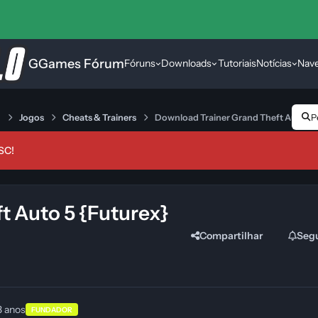
GGames Fórum
Fóruns
Downloads
Tutoriais
Notícias
Nav
s
Jogos
Cheats & Trainers
Download Trainer Grand Theft Auto 5 
P
SC!
t Auto 5 {Futurex}
Compartilhar
Seg
3 anos
FUNDADOR