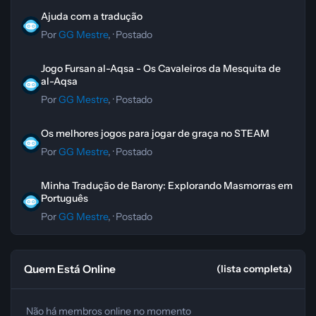
Ajuda com a tradução
Ajuda com a tradução
Por
GG Mestre
, ·
Postado
Jogo Fursan al-Aqsa - Os Cavaleiros da Mesquita de al-Aqsa
Jogo Fursan al-Aqsa - Os Cavaleiros da Mesquita de
al-Aqsa
Por
GG Mestre
, ·
Postado
Os melhores jogos para jogar de graça no STEAM
Os melhores jogos para jogar de graça no STEAM
Por
GG Mestre
, ·
Postado
Minha Tradução de Barony: Explorando Masmorras em Português
Minha Tradução de Barony: Explorando Masmorras em
Português
Por
GG Mestre
, ·
Postado
Quem Está Online
(lista completa)
Não há membros online no momento