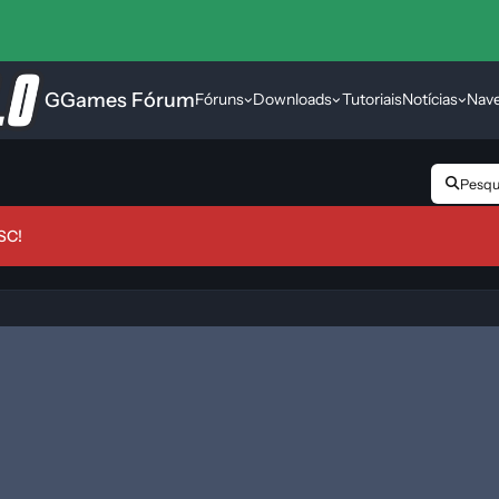
GGames Fórum
Fóruns
Downloads
Tutoriais
Notícias
Nav
Pesqui
SC!