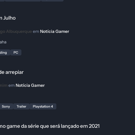
m Julho
go Albuquerque
em
Notícia Gamer
haha
nding
PC
 de arrepiar
unim
em
Notícia Gamer
Sony
Trailer
Playstation 4
e será lançado em 2021
ximo game da série que será lançado em 2021