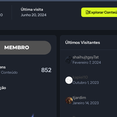
Última visita
Explorar Conte
20
Junho 20, 2024
Últimos Visitantes
shaihujtgsy7at
teúdo
Fevereiro 7, 2024
ens
852
r Conteúdo
kapiel10
Outubro 1, 2023
ção
tjardim
Janeiro 14, 2023