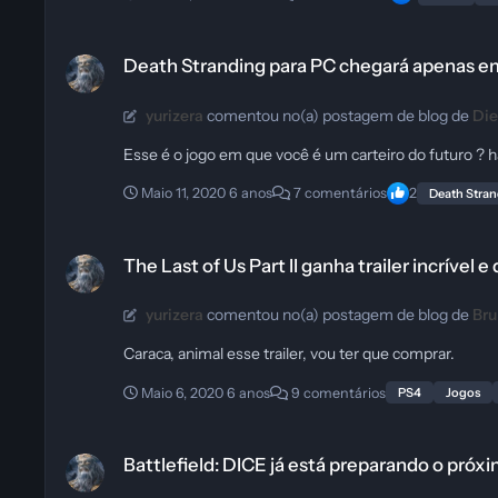
Death Stranding para PC chegará apenas em Julho
Death Stranding para PC chegará apenas e
yurizera
comentou no(a) postagem de blog de
Die
Esse é o jogo em que você é um carteiro do futuro ? 
Maio 11, 2020
6 anos
7 comentários
2
Death Stra
The Last of Us Part II ganha trailer incrível e de arrepiar
The Last of Us Part II ganha trailer incrível e
yurizera
comentou no(a) postagem de blog de
Br
Caraca, animal esse trailer, vou ter que comprar.
Maio 6, 2020
6 anos
9 comentários
PS4
Jogos
Battlefield: DICE já está preparando o próximo game da série qu
Battlefield: DICE já está preparando o pró