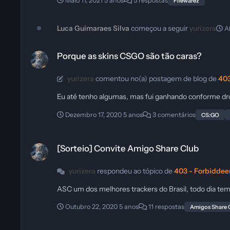
Maio 11, 2021
5 anos
5 respostas
Filewarez
Luca Guimaraes Silva
começou a seguir
yurizera
A
Porque as skins CSGO são tão caras?
Porque as skins CSGO são tão caras?
yurizera
comentou no(a) postagem de blog de
403
Eu até tenho algumas, mas fui ganhando conforme dro
Dezembro 17, 2020
5 anos
3 comentários
CS:GO
[Sorteio] Convite Amigo Share Club
[Sorteio] Convite Amigo Share Club
yurizera
respondeu ao tópico de
403 - Forbiddee
ASC um dos melhores trackers do Brasil, todo dia te
Outubro 22, 2020
5 anos
11 respostas
Amigos Share 
RTX 3090, RTX 3080 e RTX 3070 são oficiais! Geração Ampere es