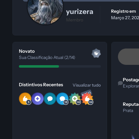
yurizera
Registro em
Março 27, 20
Membro
Visualizar tudo
Novato
Sua Classificação Atual (2/14)
Explorar Con
Visualizar tudo
Postag
Distintivos Recentes
Visualizar tudo
Explora
RARO
Reputa
Prata