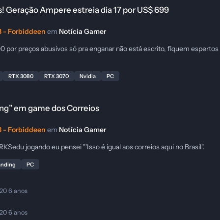
! Geração Ampere estreia dia 17 por US$ 699
 - Forbiddeen
em
Notícia Gamer
por preços abusivos só pra enganar não está escrito, fiquem espertos g
RTX 3080
RTX 3070
Nvidia
PC
reios
ding” em game dos Correios
 - Forbiddeen
em
Notícia Gamer
Sedu jogando eu pensei "'Isso é igual aos correios aqui no Brasil".
anding
PC
020
6 anos
020
6 anos