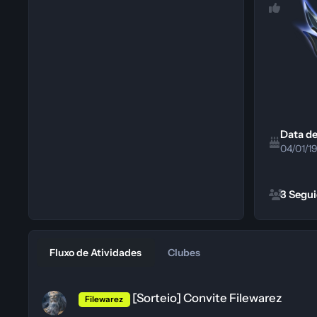
Data d
04/01/1
Visualizar to
3 Segu
Fluxo de Atividades
Clubes
[Sorteio] Convite Filewarez
[Sorteio] Convite Filewarez
Filewarez