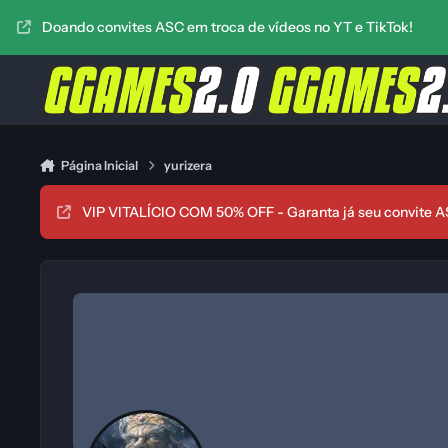
Ir para conteúdo
Doando convites ASC em troca de vídeos no YT e TikTok!
Página Inicial
yurizera
VIP VITALÍCIO COM 50% OFF - Garanta já seu convite A