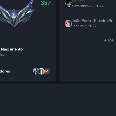
Dracoy
357
Setembro 28, 2022
João Pedro Teixeira Rei
Janeiro 5, 2022
4.024 v
e Nascimento
995
dos seguidores
idores