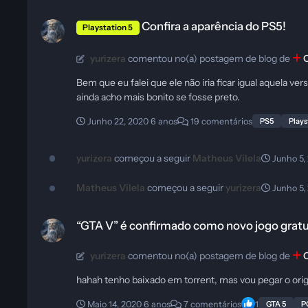
Confira a aparência do PS5!
Confira a aparência do PS5!
Playstation 5
yurizera
comentou no(a) postagem de blog de
Bem que eu falei que ele não iria ficar igual aquela 
ainda acho mais bonito se fosse preto.
Junho 22, 2020
6 anos
19 comentários
PS5
Plays
yurizera
começou a seguir
Matheus Vilela
Junho 5,
Matheus Vilela
começou a seguir
yurizera
Junho 5,
“GTA V” é confirmado como novo jogo gratuito da Epic Games
“GTA V” é confirmado como novo jogo grat
yurizera
comentou no(a) postagem de blog de
hahah tenho baixado em torrent, mas vou pegar o orig
Maio 14, 2020
6 anos
7 comentários
1
GTA 5
P