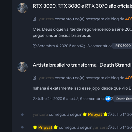
RTX 3090, RTX 3080 e RTX 3070 são oficiais
yurizera
comentou no(a) postagem de blog de
403
Meu Deus o que vai ter de nego vendendo a série 2000 
peguei uns anúncios bizarros ai.
Setembro 4, 2020
5 anos
18 comentários
RTX 3090
Artista brasileiro transforma “Death Stranding” em game dos Cor
Artista brasileiro transforma “Death Stran
yurizera
comentou no(a) postagem de blog de
403
hahaha é exatamente isso esse jogo, desde que vi o BRK
Julho 24, 2020
6 anos
6 comentários
2
Death Str
yurizera
começou a seguir
Pripyat
Julho 17, 2
Pripyat
começou a seguir
yurizera
Julho 17, 2