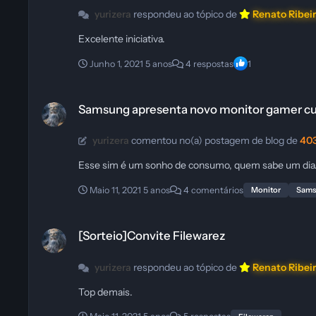
yurizera
respondeu ao tópico de
Renato Ribei
Excelente iniciativa.
Junho 1, 2021
5 anos
4 respostas
1
Samsung apresenta novo monitor gamer curvo de 34 polegadas
Samsung apresenta novo monitor gamer cu
yurizera
comentou no(a) postagem de blog de
403
Esse sim é um sonho de consumo, quem sabe um dia
Maio 11, 2021
5 anos
4 comentários
Monitor
Sams
[Sorteio]Convite Filewarez
[Sorteio]Convite Filewarez
yurizera
respondeu ao tópico de
Renato Ribei
Top demais.