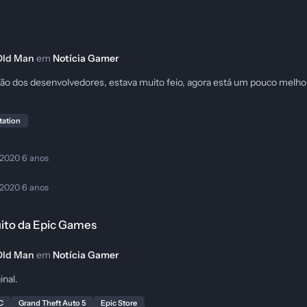
Old Man
em
Notícia Gamer
versão dos desenvolvedores, estava muito feio, agora está um pouco melho
tation
 2020
6 anos
 2020
6 anos
uito da Epic Games
Old Man
em
Notícia Gamer
inal.
C
Grand Theft Auto 5
Epic Store