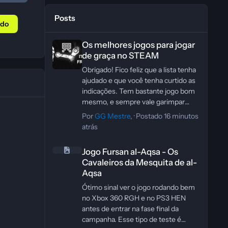
Posts
údo
Os melhores jogos para jogar de graça no STEAM
Os melhores jogos para jogar
de graça no STEAM
Obrigado! Fico feliz que a lista tenha
ajudado e que você tenha curtido as
indicações. Tem bastante jogo bom
mesmo, e sempre vale garimpar
algumas pérolas que passam
Por
GG Mestre
, ·
Postado
16 minutos
despercebidas.
atrás
Jogo Fursan al-Aqsa - Os Cavaleiros da Mesquita de al-A
Jogo Fursan al-Aqsa - Os
Cavaleiros da Mesquita de al-
Aqsa
Ótimo sinal ver o jogo rodando bem
no Xbox 360 RGH e no PS3 HEN
antes de entrar na fase final da
campanha. Esse tipo de teste é