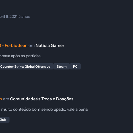
bril 8, 2021
5 anos
 - Forbiddeen
em
Notícia Gamer
pava após as partidas.
Counter-Strike: Global Offensive
Steam
PC
n
em
Comunidades's Troca e Doações
m muito conteúdo bom sendo upado, vale a pena.
Club
treia dia 17 por US$ 699