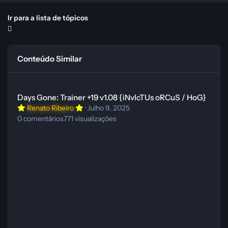
Ir para a lista de tópicos
Conteúdo Similar
Days Gone: Trainer +19 v1.08 {iNvIcTUs oRCuS / HoG}
Days Gone: Trainer +19 v1.08 {iNvIcTUs oRCuS / HoG}
Renato Ribeiro
·
Julho 9, 2025
0
comentários
771
visualizações