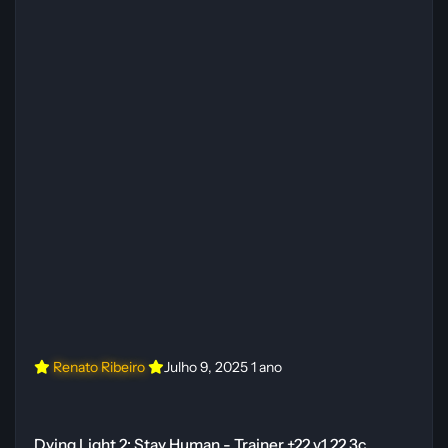
Renato Ribeiro
Julho 9, 2025
1 ano
Dying Light 2: Stay Human - Trainer +22 v1.22.3c {iNvIcTUs oRCuS / 
Dying Light 2: Stay Human - Trainer +22 v1.22.3c