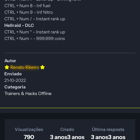
CTRL + Num 8 - Inf fuel
CTRL + Num 9 - Inf Nitro
CTRL + Num / - Instant rank up
Hellraid - DLC
CTRL + Num * - Instant rank up
CTRL + Num - - 999.999 coins
Autor
Renato Ribeiro
Enviado
21-10-2022
Categoria
Trainers & Hacks Offline
Visualizações
Criado
Última resposta
790
3 anos
3 anos
3 anos
3 anos