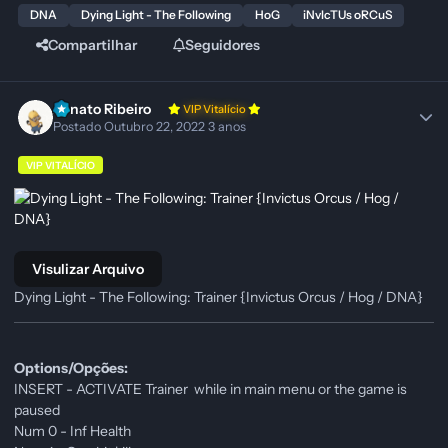
DNA
Dying Light - The Following
HoG
iNvIcTUs oRCuS
Compartilhar
Seguidores
Renato Ribeiro
VIP Vitalício
Postado
Outubro 22, 2022
3 anos
VIP VITALÍCIO
Visulizar Arquivo
Dying Light - The Following: Trainer {Invictus Orcus / Hog / DNA}
Options/Opções:
INSERT - ACTIVATE Trainer while in main menu or the game is
paused
Num 0 - Inf Health