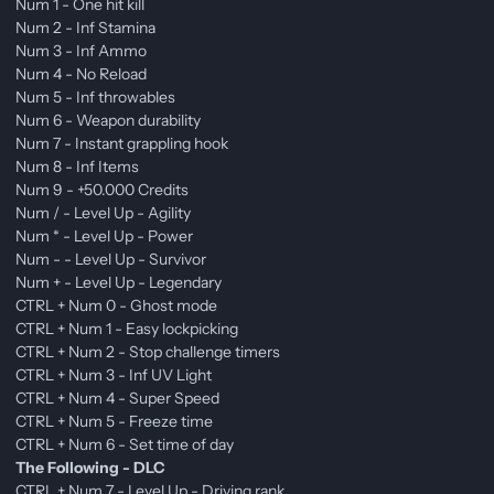
Num 1 - One hit kill
Num 2 - Inf Stamina
Num 3 - Inf Ammo
Num 4 - No Reload
Num 5 - Inf throwables
Num 6 - Weapon durability
Num 7 - Instant grappling hook
Num 8 - Inf Items
Num 9 - +50.000 Credits
Num / - Level Up - Agility
Num * - Level Up - Power
Num - - Level Up - Survivor
Num + - Level Up - Legendary
CTRL + Num 0 - Ghost mode
CTRL + Num 1 - Easy lockpicking
CTRL + Num 2 - Stop challenge timers
CTRL + Num 3 - Inf UV Light
CTRL + Num 4 - Super Speed
CTRL + Num 5 - Freeze time
CTRL + Num 6 - Set time of day
The Following - DLC
CTRL + Num 7 - Level Up - Driving rank