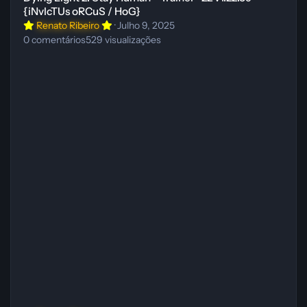
{iNvIcTUs oRCuS / HoG}
Renato Ribeiro
·
Julho 9, 2025
0
comentários
529
visualizações