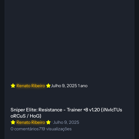
Renato Ribeiro
Julho 9, 2025
1 ano
Sniper Elite: Resistance - Trainer +8 v1.20 {iNvIcTUs oRCuS / HoG}
Sniper Elite: Resistance - Trainer +8 v1.20 {iNvIcTUs
oRCuS / HoG}
Renato Ribeiro
·
Julho 9, 2025
0
comentários
719
visualizações