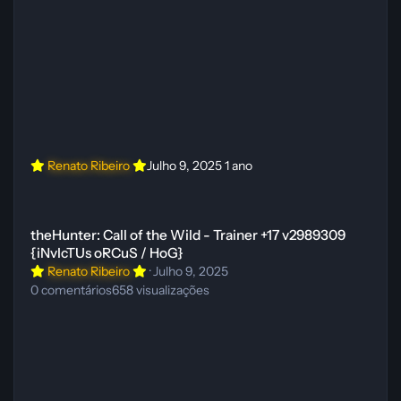
Renato Ribeiro
Julho 9, 2025
1 ano
theHunter: Call of the Wild - Trainer +17 v2989309 {iNvIcTUs oRCuS
theHunter: Call of the Wild - Trainer +17 v2989309
{iNvIcTUs oRCuS / HoG}
Renato Ribeiro
·
Julho 9, 2025
0
comentários
658
visualizações