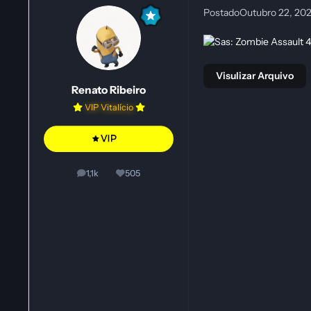
Postado
Outubro 22, 20
Visulizar Arquivo
Renato Ribeiro
VIP Vitalício
1,1k
505
posts
Reputação