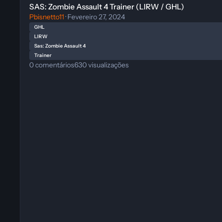
SAS: Zombie Assault 4 Trainer (LIRW / GHL)
Pbisnetto11
·
Fevereiro 27, 2024
GHL
LIRW
Sas: Zombie Assault 4
Trainer
0
comentários
630
visualizações