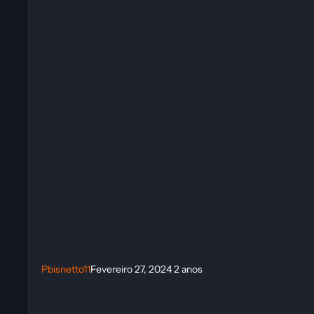
Pbisnetto11
Fevereiro 27, 2024
2 anos
SAS: Zombie Assault 4 Trainer (LIRW / GHL)