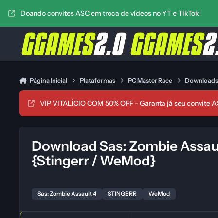
Ir para conteúdo
Doando convites ASC em troca de vídeos no YT e TikTok!
Página Inicial
Plataformas
PC Master Race
Download
VIP VITALÍCIO COM 50% OFF - Garanta já seu convite A
Download Sas: Zombie Assault
{Stingerr / WeMod}
Sas: Zombie Assault 4
STINGERR
WeMod