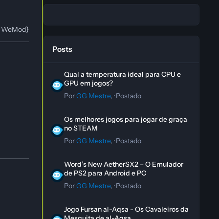
r / WeMod}
Posts
Qual a temperatura ideal para CPU e GPU em jogos?
Qual a temperatura ideal para CPU e
GPU em jogos?
Por
GG Mestre
, ·
Postado
Os melhores jogos para jogar de graça no STEAM
Os melhores jogos para jogar de graça
no STEAM
Por
GG Mestre
, ·
Postado
Word’s New AetherSX2 – O Emulador de PS2 para Andro
Word’s New AetherSX2 – O Emulador
de PS2 para Android e PC
Por
GG Mestre
, ·
Postado
Jogo Fursan al-Aqsa - Os Cavaleiros da Mesquita de al-A
Jogo Fursan al-Aqsa - Os Cavaleiros da
Mesquita de al-Aqsa