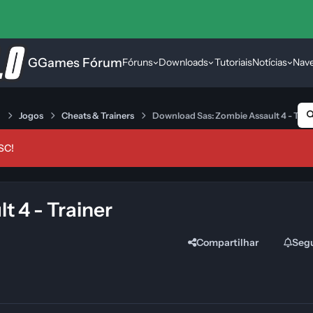
GGames Fórum
Fóruns
Downloads
Tutoriais
Notícias
Nav
s
Jogos
Cheats & Trainers
Download Sas: Zombie Assault 4 - Trai
SC!
 4 - Trainer
Compartilhar
Seg