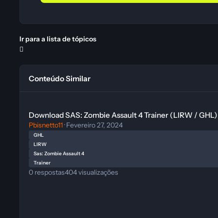
Ir para a lista de tópicos
Conteúdo Similar
Download SAS: Zombie Assault 4 Trainer (LIRW / GHL)
Download SAS: Zombie Assault 4 Trainer (LIRW / GHL)
Pbisnetto11
·
Fevereiro 27, 2024
GHL
LIRW
Sas: Zombie Assault 4
Trainer
0
respostas
404
visualizações