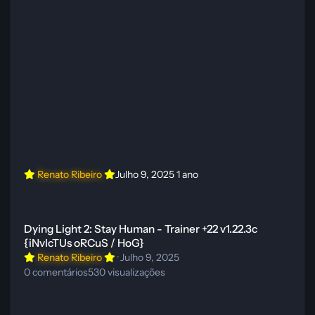
Renato Ribeiro
Julho 9, 2025
1 ano
Dying Light 2: Stay Human - Trainer +22 v1.22.3c {iNvIcTUs oRCuS / 
Dying Light 2: Stay Human - Trainer +22 v1.22.3c
{iNvIcTUs oRCuS / HoG}
Renato Ribeiro
·
Julho 9, 2025
0
comentários
530
visualizações