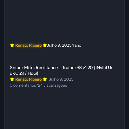
Renato Ribeiro
Julho 9, 2025
1 ano
Sniper Elite: Resistance - Trainer +8 v1.20 {iNvIcTUs oRCuS / HoG}
Sniper Elite: Resistance - Trainer +8 v1.20 {iNvIcTUs
oRCuS / HoG}
Renato Ribeiro
·
Julho 9, 2025
0
comentários
724
visualizações