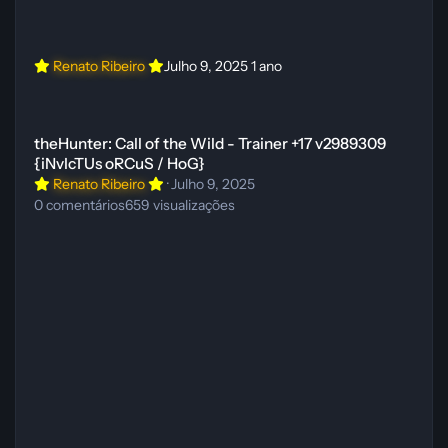
Renato Ribeiro
Julho 9, 2025
1 ano
theHunter: Call of the Wild - Trainer +17 v2989309 {iNvIcTUs oRCuS
theHunter: Call of the Wild - Trainer +17 v2989309
{iNvIcTUs oRCuS / HoG}
Renato Ribeiro
·
Julho 9, 2025
0
comentários
659
visualizações