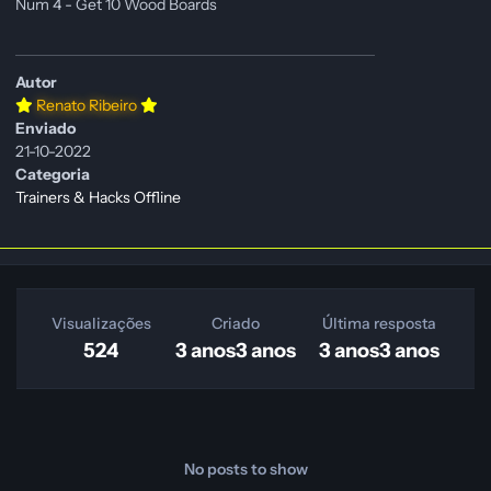
Num 4 - Get 10 Wood Boards
Autor
Renato Ribeiro
Enviado
21-10-2022
Categoria
Trainers & Hacks Offline
Visualizações
Criado
Última resposta
524
3 anos
3 anos
3 anos
3 anos
No posts to show