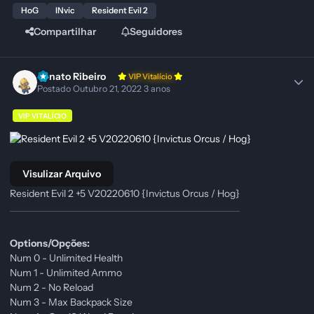
HoG
INvic
Resident Evil 2
Compartilhar
Seguidores
Renato Ribeiro
VIP Vitalício
Postado
Outubro 21, 2022
3 anos
VIP VITALÍCIO
Visulizar Arquivo
Resident Evil 2 +5 V20220610 {Invictus Orcus / Hog}
Options/Opções:
Num 0 - Unlimited Health
Num 1 - Unlimited Ammo
Num 2 - No Reload
Num 3 - Max Backpack Size