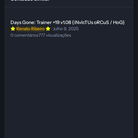
Days Gone: Trainer +19 v1.08 {iNvIcTUs oRCuS / HoG}
Days Gone: Trainer +19 v1.08 {iNvIcTUs oRCuS / HoG}
Renato Ribeiro
·
Julho 9, 2025
0
comentários
777
visualizações