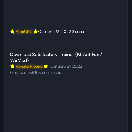
AlexUFC
Outubro 22, 2022
3 anos
Download Satisfactory: Trainer {MrAntiFun / WeMod}
Download Satisfactory: Trainer {MrAntiFun /
WeMod}
Renato Ribeiro
·
Outubro 21, 2022
0
respostas
916
visualizações