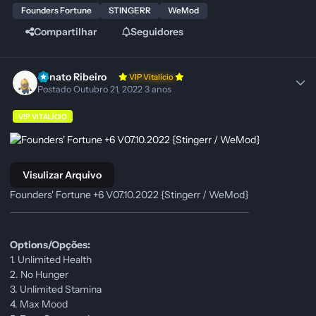
Founders Fortune
STINGERR
WeMod
Compartilhar
Seguidores
Renato Ribeiro
VIP Vitalício
Postado
Outubro 21, 2022
3 anos
VIP VITALÍCIO
Visulizar Arquivo
Founders' Fortune +6 V07.10.2022 {Stingerr / WeMod}
Options/Opções:
1. Unlimited Health
2. No Hunger
3. Unlimited Stamina
4. Max Mood