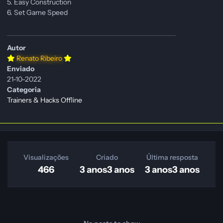
5. Easy Construction
6. Set Game Speed
Autor
Renato Ribeiro
Enviado
21-10-2022
Categoria
Trainers & Hacks Offline
Visualizações
Criado
Última resposta
466
3 anos
3 anos
3 anos
3 anos