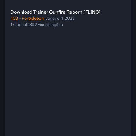
Download Trainer Gunfire Reborn {FLiNG}
Download Trainer Gunfire Reborn {FLiNG}
403 - Forbiddeen
·
Janeiro 4, 2023
1
resposta
892
visualizações