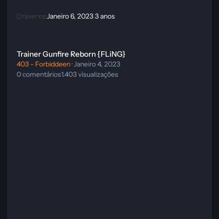
Dravenop
Janeiro 6, 2023
3 anos
Trainer Gunfire Reborn {FLiNG}
Trainer Gunfire Reborn {FLiNG}
403 - Forbiddeen
·
Janeiro 4, 2023
0
comentários
1.403
visualizações