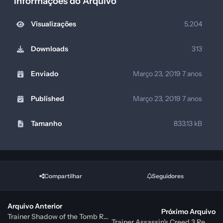
Informações do Arquivo
Visualizações
5.204
Downloads
313
Enviado
Março 23, 2019
7 anos
Published
Março 23, 2019
7 anos
Tamanho
833.13 kB
Compartilhar
Seguidores
Arquivo Anterior
Próximo Arquivo
Trainer Shadow of the Tomb Raider {FLiNG}
Trainer Assassin's Creed 3 Remastered {FLiNG}