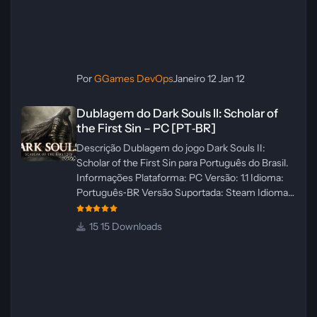
Por
GGames DevOps
Janeiro 12
Jan 12
Dublagem do Dark Souls II: Scholar of the First Sin – PC [PT‑BR]
Dublagem do Dark Souls II: Scholar of
the First Sin – PC [PT‑BR]
Descrição Dublagem do jogo Dark Souls II:
Scholar of the First Sin para Português do Brasil.
Informações Plataforma: PC Versão: 1.1 Idioma:
Português‑BR Versão Suportada: Steam Idioma
Suportado: Inglês Lançamento: 23/04/2025
Atualização: 24/04/2025 Tamanho: 469 MB
15 Downloads
Créditos Central de Traduções
Administrador(es): WannaNowProductions
Dublador(es): Vozes Originais Dubladas por IA
Revisor(es): WannaNowProductions Edição de
Imagens: N/A Testes In‑game:
WannaNowProductions Ferramentas: