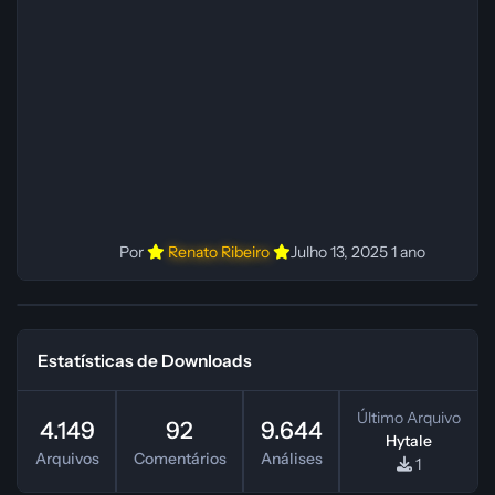
Fabio C Ferramentas: Pinokio, XTTS‑v2 e
ElevenLabs Instalador: N/A Observações Siga as
instruções do
Por
Renato Ribeiro
Julho 13, 2025
1 ano
Estatísticas de Downloads
Último Arquivo
4.149
92
9.644
Hytale
Arquivos
Comentários
Análises
1