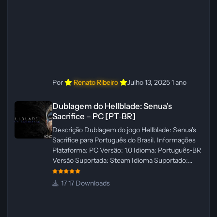
ElevenLabs e Ra
Por
Renato Ribeiro
Julho 13, 2025
1 ano
Dublagem do Hellblade: Senua's Sacrifice – PC [PT‑BR]
Dublagem do Hellblade: Senua's
Sacrifice – PC [PT‑BR]
Descrição Dublagem do jogo Hellblade: Senua's
Sacrifice para Português do Brasil. Informações
Plataforma: PC Versão: 1.0 Idioma: Português‑BR
Versão Suportada: Steam Idioma Suportado:
Inglês Lançamento: 26/01/2025 Tamanho: 110 MB
Créditos — Central de Traduções
17 Downloads
Administrador(es): Fabio C Dublador(es): Vozes
originais dubladas por IA Desenvolvedor(es):
Fabio C Revisor(es): Fabio C Testes In‑game: