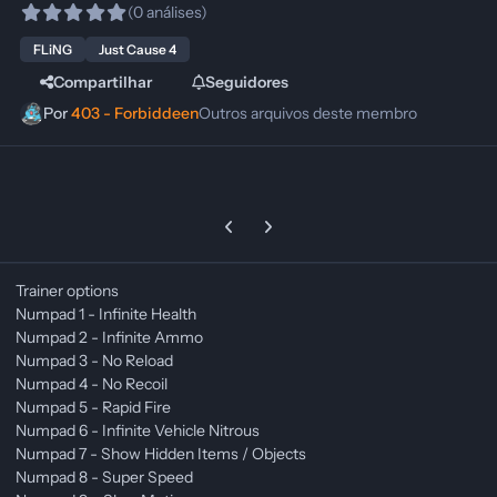
(0 análises)
FLiNG
Just Cause 4
Compartilhar
Seguidores
Por
403 - Forbiddeen
Outros arquivos deste membro
Previous carousel slide
Next carousel slide
Trainer options
Numpad 1 - Infinite Health
Numpad 2 - Infinite Ammo
Numpad 3 - No Reload
Numpad 4 - No Recoil
Numpad 5 - Rapid Fire
Numpad 6 - Infinite Vehicle Nitrous
Numpad 7 - Show Hidden Items / Objects
Numpad 8 - Super Speed