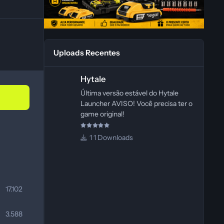
Uploads Recentes
Hytale
Hytale
Última versão estável do Hytale
Launcher AVISO! Você precisa ter o
game original!
1 Downloads
17.102
3.588