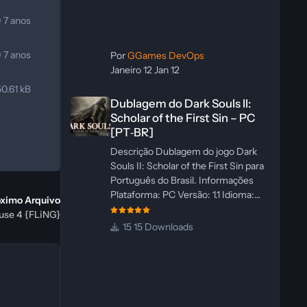
9
7 anos
9
7 anos
Por
GGames DevOps
Janeiro 12
Jan 12
0.61 kB
Dublagem do Dark Souls II: Scholar of the First Sin – PC 
Dublagem do Dark Souls II:
Scholar of the First Sin – PC
[PT‑BR]
Descrição Dublagem do jogo Dark
Souls II: Scholar of the First Sin para
Português do Brasil. Informações
Plataforma: PC Versão: 1.1 Idioma:
óximo Arquivo
Português‑BR Versão Suportada:
ause 4 {FLiNG}
Steam Idioma Suportado: Inglês
15 Downloads
Lançamento: 23/04/2025
Atualização: 24/04/2025 Tamanho:
469 MB Créditos Central de
Traduções Administrador(es):
WannaNowProductions