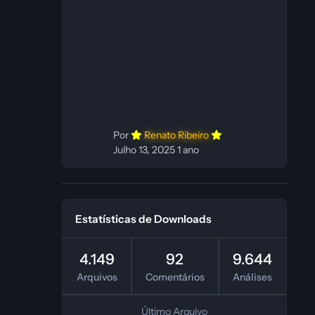
C Dublador(es): Vozes originais
dubladas por IA Desenvolvedor(es):
Fabio C Revisor(es): Fabio C Testes
In‑game: Fabio C Ferramentas:
Pinokio, XTTS‑v2 e ElevenLabs
Instalador: N/A Observações Siga as
instruções do
Por
Renato Ribeiro
Julho 13, 2025
1 ano
Estatísticas de Downloads
4.149
92
9.644
Arquivos
Comentários
Análises
Último Arquivo