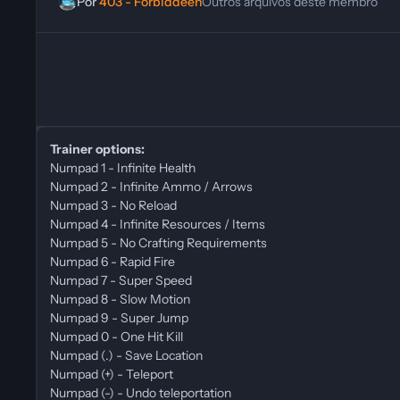
Por
403 - Forbiddeen
Outros arquivos deste membro
Trainer options:
Numpad 1 - Infinite Health
Numpad 2 - Infinite Ammo / Arrows
Numpad 3 - No Reload
Numpad 4 - Infinite Resources / Items
Numpad 5 - No Crafting Requirements
Numpad 6 - Rapid Fire
Numpad 7 - Super Speed
Numpad 8 - Slow Motion
Numpad 9 - Super Jump
Numpad 0 - One Hit Kill
Numpad (.) - Save Location
Numpad (+) - Teleport
Numpad (-) - Undo teleportation