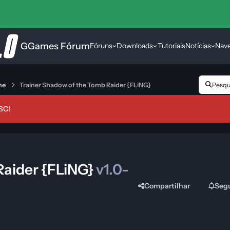
GGames Fórum
Fóruns
Downloads
Tutoriais
Notícias
Nav
ne
Trainer Shadow of the Tomb Raider {FLiNG}
Pesqui
SC!
Raider {FLiNG}
v1.0-
Compartilhar
Seg