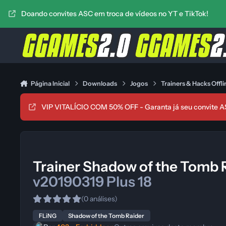
Ir para conteúdo
Doando convites ASC em troca de vídeos no YT e TikTok!
Página Inicial
Downloads
Jogos
Trainers & Hacks Offli
VIP VITALÍCIO COM 50% OFF - Garanta já seu convite A
Trainer Shadow of the Tomb 
v20190319 Plus 18
(0 análises)
FLiNG
Shadow of the Tomb Raider