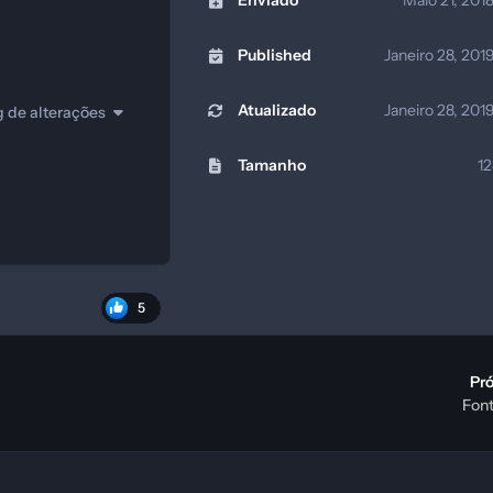
Enviado
Maio 21, 201
Published
Janeiro 28, 201
Atualizado
Janeiro 28, 201
g de alterações
Tamanho
12
5
Pr
Font