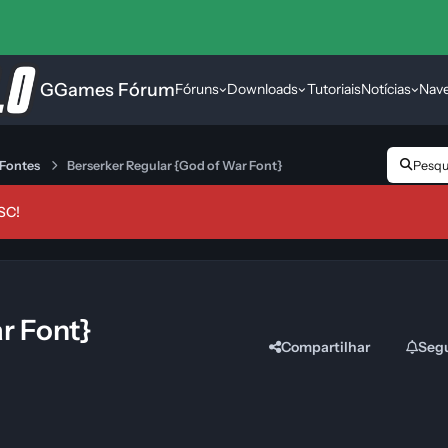
GGames Fórum
Fóruns
Downloads
Tutoriais
Notícias
Nav
Fontes
Berserker Regular {God of War Font}
Pesqui
SC!
r Font}
Compartilhar
Seg