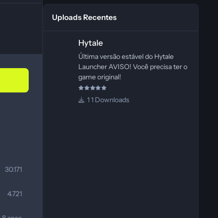
Uploads Recentes
Hytale
Hytale
Última versão estável do Hytale
Launcher AVISO! Você precisa ter o
game original!
1 Downloads
30.171
4.721