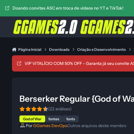
Ir para conteúdo
Doando convites ASC em troca de vídeos no YT e TikTok!
Página Inicial
Downloads
Criação e Desenvolvimento
VIP VITALÍCIO COM 50% OFF - Garanta já seu convite A
Berserker Regular {God of Wa
(22 análises)
God of War
fontes
fonts
Por
GGames DevOps
Outros arquivos deste membro