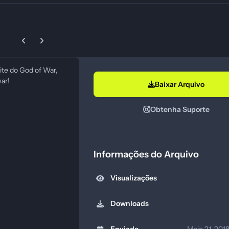
Previous carousel slide
Next carousel slide
ite do God of War,
war!
Baixar Arquivo
Obtenha Suporte
Informações do Arquivo
Visualizações
Downloads