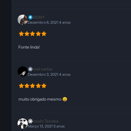
LANONY
Dezembro 6, 2021
4 anos
Fonte linda!
daniel carlos
Dezembro 3, 2021
4 anos
muito obrigado mesmo
😄
Marcelo Tanaka
Março 13, 2021
5 anos