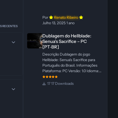
WannaNowProductions
Ferramentas: ElevenLabs e Ra
Por
Renato Ribeiro
Julho 13, 2025
1 ano
S RECENTES
Dublagem do Hellblade: Senua's Sacrifice – PC [PT‑BR]
Dublagem do Hellblade:
Senua's Sacrifice – PC
[PT‑BR]
Descrição Dublagem do jogo
Hellblade: Senua's Sacrifice para
Português do Brasil. Informações
Plataforma: PC Versão: 1.0 Idioma:
Português‑BR Versão Suportada:
Steam Idioma Suportado: Inglês
17 Downloads
Lançamento: 26/01/2025 Tamanho:
110 MB Créditos — Central de
Traduções Administrador(es): Fabio
C Dublador(es): Vozes originais
dubladas por IA Desenvolvedor(es):
Fabio C Revisor(es): Fabio C Testes