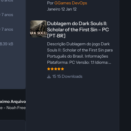
8
8 anos
Por
GGames DevOps
Janeiro 12
Jan 12
9
7 anos
Dublagem do Dark Souls II: Scholar of the First Sin – PC 
Dublagem do Dark Souls II:
9
7 anos
Scholar of the First Sin – PC
[PT‑BR]
8.39 kB
Descrição Dublagem do jogo Dark
Souls II: Scholar of the First Sin para
Português do Brasil. Informações
Plataforma: PC Versão: 1.1 Idioma:
Português‑BR Versão Suportada:
Steam Idioma Suportado: Inglês
15 Downloads
Lançamento: 23/04/2025
Atualização: 24/04/2025 Tamanho:
469 MB Créditos Central de
Traduções Administrador(es):
óximo Arquivo
WannaNowProductions
e - Noah Free
Dublador(es): Vozes Originais
Dubladas por IA Revisor(es):
WannaNowProductions Edição de
Imagens: N/A Testes In‑game: