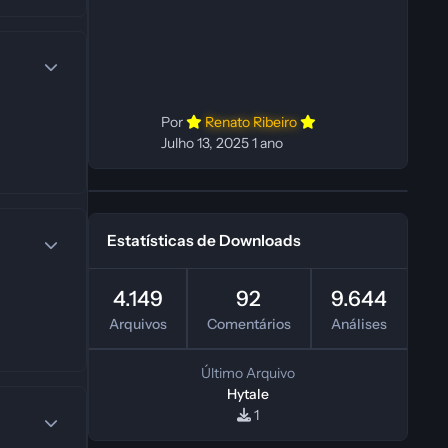
In‑game: Fabio C Ferramentas:
Pinokio, XTTS‑v2 e ElevenLabs
Instalador: N/A Observações Siga as
instruções do
Por
Renato Ribeiro
Julho 13, 2025
1 ano
Estatísticas de Downloads
4.149
92
9.644
Arquivos
Comentários
Análises
Último Arquivo
Hytale
1