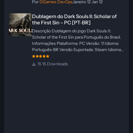
Por
GGames DevOps
Janeiro 12
Jan 12
Dublagem do Dark Souls II: Scholar of the First Sin – PC [PT‑BR]
Dublagem do Dark Souls II: Scholar of
the First Sin – PC [PT‑BR]
Descrição Dublagem do jogo Dark Souls II:
Scholar of the First Sin para Português do Brasil.
Informações Plataforma: PC Versão: 1.1 Idioma:
Português‑BR Versão Suportada: Steam Idioma
Suportado: Inglês Lançamento: 23/04/2025
Atualização: 24/04/2025 Tamanho: 469 MB
15 Downloads
Créditos Central de Traduções
Administrador(es): WannaNowProductions
Dublador(es): Vozes Originais Dubladas por IA
Revisor(es): WannaNowProductions Edição de
Imagens: N/A Testes In‑game:
WannaNowProductions Ferramentas:
ElevenLabs e Ra