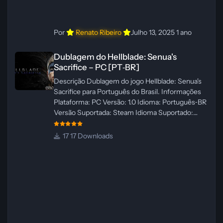
Por
Renato Ribeiro
Julho 13, 2025
1 ano
Dublagem do Hellblade: Senua's Sacrifice – PC [PT‑BR]
Dublagem do Hellblade: Senua's
Sacrifice – PC [PT‑BR]
Descrição Dublagem do jogo Hellblade: Senua's
Sacrifice para Português do Brasil. Informações
Plataforma: PC Versão: 1.0 Idioma: Português‑BR
Versão Suportada: Steam Idioma Suportado:
Inglês Lançamento: 26/01/2025 Tamanho: 110 MB
Créditos — Central de Traduções
17 Downloads
Administrador(es): Fabio C Dublador(es): Vozes
originais dubladas por IA Desenvolvedor(es):
Fabio C Revisor(es): Fabio C Testes In‑game:
Fabio C Ferramentas: Pinokio, XTTS‑v2 e
ElevenLabs Instalador: N/A Observações Siga as
instruções do