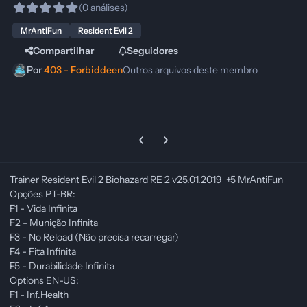
(0 análises)
MrAntiFun
Resident Evil 2
Compartilhar
Seguidores
Por
403 - Forbiddeen
Outros arquivos deste membro
Previous carousel slide
Next carousel slide
Trainer Resident Evil 2 Biohazard RE 2 v25.01.2019 +5 MrAntiFun
Opções PT-BR:
F1 - Vida Infinita
F2 - Munição Infinita
F3 - No Reload (Não precisa recarregar)
F4 - Fita Infinita
F5 - Durabilidade Infinita
Options EN-US:
F1 - Inf.Health