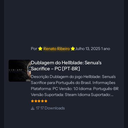
ElevenLabs e Ra
Por
Renato Ribeiro
Julho 13, 2025
1 ano
Dublagem do Hellblade: Senua's Sacrifice – PC [PT‑BR]
Dublagem do Hellblade: Senua's
Sacrifice – PC [PT‑BR]
Descrição Dublagem do jogo Hellblade: Senua's
Sacrifice para Português do Brasil. Informações
Plataforma: PC Versão: 1.0 Idioma: Português‑BR
Versão Suportada: Steam Idioma Suportado:
Inglês Lançamento: 26/01/2025 Tamanho: 110 MB
Créditos — Central de Traduções
17 Downloads
Administrador(es): Fabio C Dublador(es): Vozes
originais dubladas por IA Desenvolvedor(es):
Fabio C Revisor(es): Fabio C Testes In‑game: