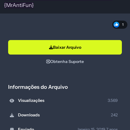
{MrAntiFun}
1
Baixar Arquivo
Obtenha Suporte
Informações do Arquivo
Visualizações
3.569
Downloads
242
Enviado
Janeiro 15, 2019
7 anos