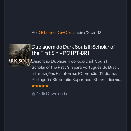
Por
GGames DevOps
Janeiro 12
Jan 12
Dublagem do Dark Souls II: Scholar of the First Sin – PC [PT‑BR]
Dublagem do Dark Souls II: Scholar of
the First Sin – PC [PT‑BR]
Descrição Dublagem do jogo Dark Souls II:
Scholar of the First Sin para Português do Brasil.
Informações Plataforma: PC Versão: 1.1 Idioma:
Português‑BR Versão Suportada: Steam Idioma
Suportado: Inglês Lançamento: 23/04/2025
Atualização: 24/04/2025 Tamanho: 469 MB
15 Downloads
Créditos Central de Traduções
Administrador(es): WannaNowProductions
Dublador(es): Vozes Originais Dubladas por IA
Revisor(es): WannaNowProductions Edição de
Imagens: N/A Testes In‑game:
WannaNowProductions Ferramentas: