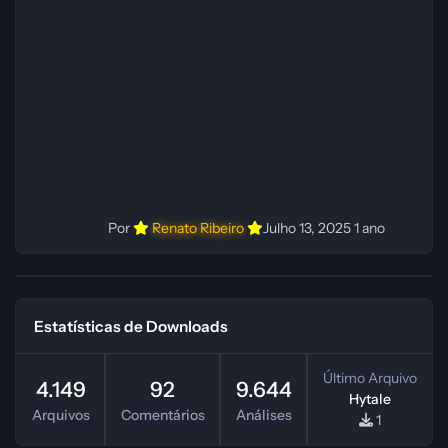
Fabio C Ferramentas: Pinokio, XTTS‑v2 e
ElevenLabs Instalador: N/A Observações Siga as
instruções do
Por
Renato Ribeiro
Julho 13, 2025
1 ano
Estatísticas de Downloads
Último Arquivo
4.149
92
9.644
Hytale
Arquivos
Comentários
Análises
1