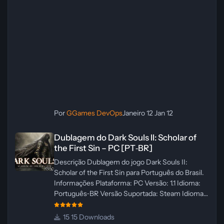
Por
GGames DevOps
Janeiro 12
Jan 12
Dublagem do Dark Souls II: Scholar of the First Sin – PC [PT‑BR]
Dublagem do Dark Souls II: Scholar of
the First Sin – PC [PT‑BR]
Descrição Dublagem do jogo Dark Souls II:
Scholar of the First Sin para Português do Brasil.
Informações Plataforma: PC Versão: 1.1 Idioma:
Português‑BR Versão Suportada: Steam Idioma
Suportado: Inglês Lançamento: 23/04/2025
Atualização: 24/04/2025 Tamanho: 469 MB
15 Downloads