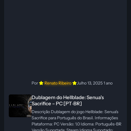
Créditos Central de Traduções
Administrador(es): WannaNowProductions
Dublador(es): Vozes Originais Dubladas por IA
Revisor(es): WannaNowProductions Edição de
Imagens: N/A Testes In‑game:
WannaNowProductions Ferramentas:
ElevenLabs e Ra
Por
Renato Ribeiro
Julho 13, 2025
1 ano
Dublagem do Hellblade: Senua's Sacrifice – PC [PT‑BR]
Dublagem do Hellblade: Senua's
Sacrifice – PC [PT‑BR]
Descrição Dublagem do jogo Hellblade: Senua's
Sacrifice para Português do Brasil. Informações
Plataforma: PC Versão: 1.0 Idioma: Português‑BR
Versão Suportada: Steam Idioma Suportado: