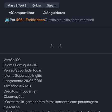
Mass Effect 3
Origin
Steam
Compartilhar
Seguidores
Por
403 - Forbiddeen
Outros arquivos deste membro
Previous carousel slide
Next carousel slide
Versão1.00
Idioma Português-BR
Versão Suportada Todas
Idioma Suportado Inglês
Lançamento 29/05/2016
Tamanho 3,12 MB
Créditos: Tribogamer
Observações
• Os testes in-game foram feitos somente com personagem
masculino.