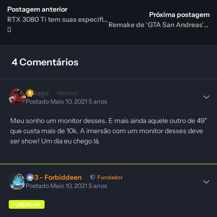
Postagem anterior
Próxima postagem
RTX 3080 Ti tem suas especificações vazadas
Remake de ‘GTA San Andreas’ feito por fã viraliza nas redes sociais
4 Comentários
Lukage
Membro
Postado
Maio 10, 2021
5 anos
Meu sonho um monitor desses. E mais ainda aquele outro de 49"
que custa mais de 10k. A imersão com um monitor desses deve
ser show! Um dia eu chego lá.
403 - Forbiddeen
Fundador
Postado
Maio 10, 2021
5 anos
FUNDADOR