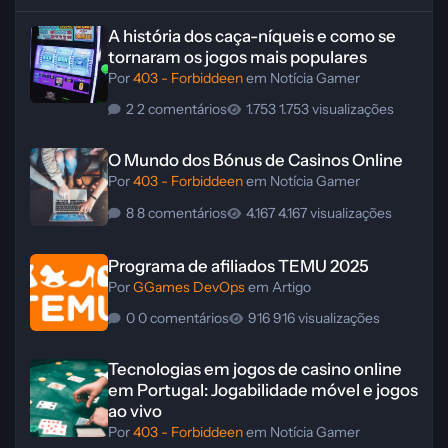
A história dos caça-níqueis e como se tornaram os jogos mais popula
A história dos caça-níqueis e como se
tornaram os jogos mais populares
Por
403 - Forbiddeen
em
Notícia Gamer
2 comentários
1.753 visualizações
O Mundo dos Bónus de Casinos Online
O Mundo dos Bónus de Casinos Online
Por
403 - Forbiddeen
em
Notícia Gamer
8 comentários
4.167 visualizações
Programa de afiliados TEMU 2025
Programa de afiliados TEMU 2025
Por
GGames DevOps
em
Artigo
0 comentários
916 visualizações
Tecnologias em jogos de casino online em Portugal: Jogabilidade móve
Tecnologias em jogos de casino online
em Portugal: Jogabilidade móvel e jogos
ao vivo
Por
403 - Forbiddeen
em
Notícia Gamer