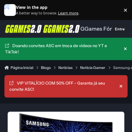
Ir para conteúdo
View in the app
×
Di
A better way to browse.
Learn more
.
GGames Fórum
Entre
Doando convites ASC em troca de vídeos no YT e
Hid
TikTok!
Página Inicial
Blogs
Notícias
Notícia Gamer
Samsung a
VIP VITALÍCIO COM 50% OFF - Garanta já seu
Hide
convite ASC!