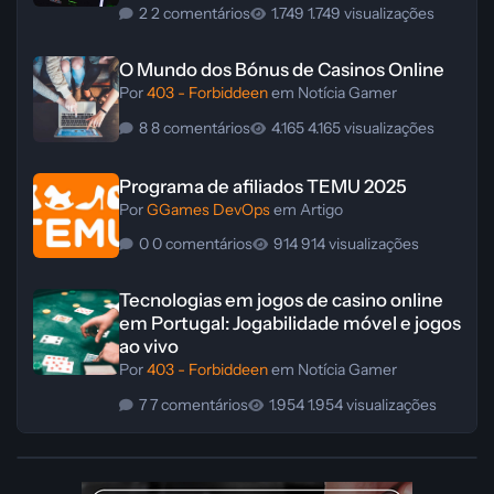
2 comentários
1.749 visualizações
O Mundo dos Bónus de Casinos Online
O Mundo dos Bónus de Casinos Online
Por
403 - Forbiddeen
em
Notícia Gamer
8 comentários
4.165 visualizações
Programa de afiliados TEMU 2025
Programa de afiliados TEMU 2025
Por
GGames DevOps
em
Artigo
0 comentários
914 visualizações
Tecnologias em jogos de casino online em Portugal: Jogabilidade móve
Tecnologias em jogos de casino online
em Portugal: Jogabilidade móvel e jogos
ao vivo
Por
403 - Forbiddeen
em
Notícia Gamer
7 comentários
1.954 visualizações