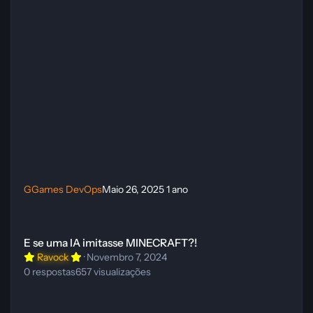
GGames DevOps
Maio 26, 2025
1 ano
E se uma IA imitasse MINECRAFT?!
E se uma IA imitasse MINECRAFT?!
Ravock
·
Novembro 7, 2024
0
respostas
657
visualizações