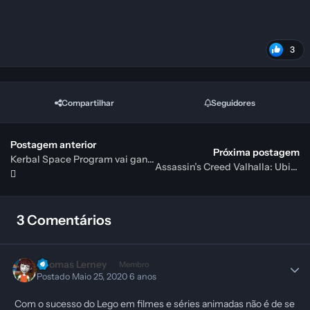
3
Compartilhar
Seguidores
Postagem anterior
Próxima postagem
Kerbal Space Program vai ganhar missões da Agência Espacial Europeia
Assassin’s Creed Valhalla: Ubisoft se corrige e volta atrás sobre tamanho do jogo
3 Comentários
Thomas Lerney
Membro
Postado
Maio 25, 2020
6 anos
Com o sucesso do Lego em filmes e séries animadas não é de se