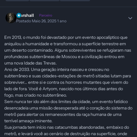
Marshall
Parceiro
Postado
Maio 26, 2025
1 ano
Em 2013, o mundo foi devastado por um evento apocalíptico que
aniquilou a humanidade e transformou a superfície terrestre em
um deserto contaminado. Alguns sobreviventes se refugiaram nas
profundezas subterrâneas de Moscou e a civilização entrou em
uma nova Idade das Trevas.
Ano de 2033. Uma geração inteira nasceu e cresceu no
subterrâneo e suas cidades-estações de metrô sitiadas lutam para
sobreviver... entre si e contra os horrores mutantes que vivem do
lado de fora. Você é Artyom, nascido nos últimos dias antes do
fogo, mas criado no subterrâneo.
Sem nunca ter ido além dos limites da cidade, um evento fatídico
desencadeia uma missão desesperada até o coração do sistema do
metrô para alertar os remanescentes da raça humana de uma
terrível ameaça iminente.
Sua jornada tem início nas catacumbas abandonadas, embaixo do
metrô, e levará você ao cenário de destruição na superfície, onde