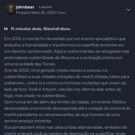
johnbear
Leecher
Postado
Maio 26, 2025
1 ano
15 minutos atrás, Marshall disse:
Em 2013, o mundo foi devastado por um evento apocalíptico que
aniquilou a humanidade e transformou a superfície terrestre em
um deserto contaminado. Alguns sobreviventes se refugiaram nas
profundezas subterrâneas de Moscou e a civilização entrou em
uma nova Idade das Trevas.
Ano de 2033. Uma geração inteira nasceu e cresceu no
subterrâneo e suas cidades-estações de metrô sitiadas lutam para
sobreviver... entre si e contra os horrores mutantes que vivem do
lado de fora. Você é Artyom, nascido nos últimos dias antes do
fogo, mas criado no subterrâneo.
Sem nunca ter ido além dos limites da cidade, um evento fatídico
desencadeia uma missão desesperada até o coração do sistema do
metrô para alertar os remanescentes da raça humana de uma
terrível ameaça iminente.
Sua jornada tem início nas catacumbas abandonadas, embaixo do
metrô, e levará você ao cenário de destruição na superfície, onde