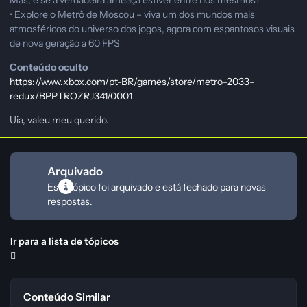
Mas, e se a verdadeira ameaça estiver entre nós mesmos?
• Explore o Metrô de Moscou – viva um dos mundos mais
atmosféricos do universo dos jogos, agora com espantosos visuais
de nova geração a 60 FPS
Conteúdo oculto
https://www.xbox.com/pt-BR/games/store/metro-2033-
redux/BPPTRQZRJ341/0001
Uia, valeu meu querido.
Arquivado
Este tópico foi arquivado e está fechado para novas
respostas.
Ir para a lista de tópicos
Conteúdo Similar