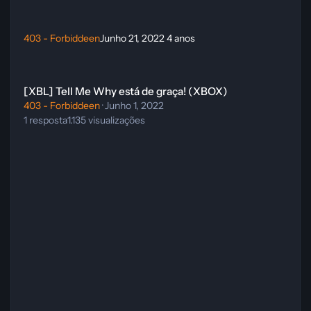
403 - Forbiddeen
Junho 21, 2022
4 anos
[XBL] Tell Me Why está de graça! (XBOX)
[XBL] Tell Me Why está de graça! (XBOX)
403 - Forbiddeen
·
Junho 1, 2022
1
resposta
1.135
visualizações