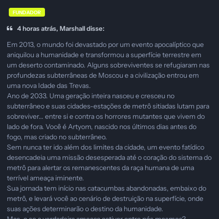
FUNDADOR
4 horas atrás, Marshall disse:
Em 2013, o mundo foi devastado por um evento apocalíptico que
aniquilou a humanidade e transformou a superfície terrestre em
um deserto contaminado. Alguns sobreviventes se refugiaram nas
profundezas subterrâneas de Moscou e a civilização entrou em
uma nova Idade das Trevas.
Ano de 2033. Uma geração inteira nasceu e cresceu no
subterrâneo e suas cidades-estações de metrô sitiadas lutam para
sobreviver... entre si e contra os horrores mutantes que vivem do
lado de fora. Você é Artyom, nascido nos últimos dias antes do
fogo, mas criado no subterrâneo.
Sem nunca ter ido além dos limites da cidade, um evento fatídico
desencadeia uma missão desesperada até o coração do sistema do
metrô para alertar os remanescentes da raça humana de uma
terrível ameaça iminente.
Sua jornada tem início nas catacumbas abandonadas, embaixo do
metrô, e levará você ao cenário de destruição na superfície, onde
suas ações determinarão o destino da humanidade.