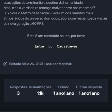
suas ações determinarão o destino da humanidade.
Mas, e se a verdadeira ameaça estiver entre nós mesmos?
• Explore o Metrô de Moscou – viva um dos mundos mais
atmosféricos do universo dos jogos, agora com espantosos visuais
de nova geração a 60 FPS
Este é um conteúdo oculto, por favor
ou
Entre
Cadastre-se
Editado
Maio 26, 2025
1 ano
por Marshall
Respostas
Visualizações
Criado
Última resposta
3
1,1k
1 ano
1 ano
1 ano
1 ano