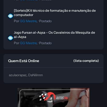
[Sorteio]Kit técnico de formatação e manutenção de computador
[Sorteio]Kit técnico de formatação e manutenção de
computador
Por
GG Mestre
, ·
Postado
Jogo Fursan al-Aqsa - Os Cavaleiros da Mesquita de al-Aqsa
Jogo Fursan al-Aqsa - Os Cavaleiros da Mesquita de
al-Aqsa
Por
GG Mestre
, ·
Postado
Quem Está Online
(lista completa)
azulaorapaz
DaNilinnn