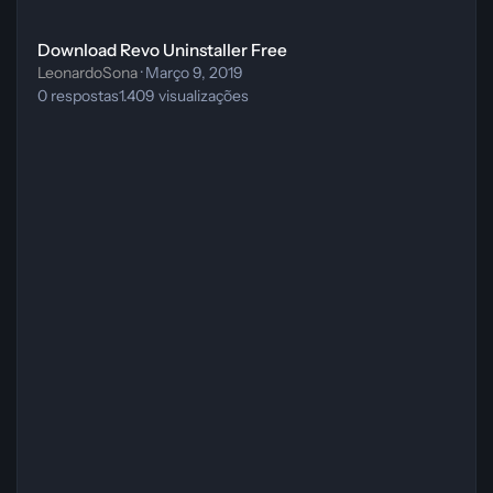
Download Revo Uninstaller Free
Download Revo Uninstaller Free
LeonardoSona
·
Março 9, 2019
0
respostas
1.409
visualizações