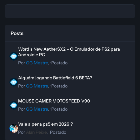
Posts
Word’s New AetherSX2 – O Emulador de PS2 para Android e PC
Word’s New AetherSX2 – O Emulador de PS2 para
Android e PC
Por
GG Mestre
, ·
Postado
Alguém jogando Battlefield 6 BETA?
Alguém jogando Battlefield 6 BETA?
Por
GG Mestre
, ·
Postado
MOUSE GAMER MOTOSPEED V90
MOUSE GAMER MOTOSPEED V90
Por
GG Mestre
, ·
Postado
Vale a pena ps5 em 2026 ?
Vale a pena ps5 em 2026 ?
Por
Alan Peixe
, ·
Postado