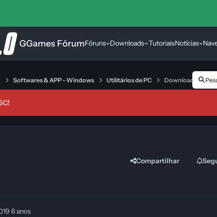
GGames Fórum
Fóruns
Downloads
Tutoriais
Notícias
Nav
s
Softwares & APP - Windows
Utilitários de PC
Download 7-Zip
Pesq
SC!
Compartilhar
Seg
2019
6 anos