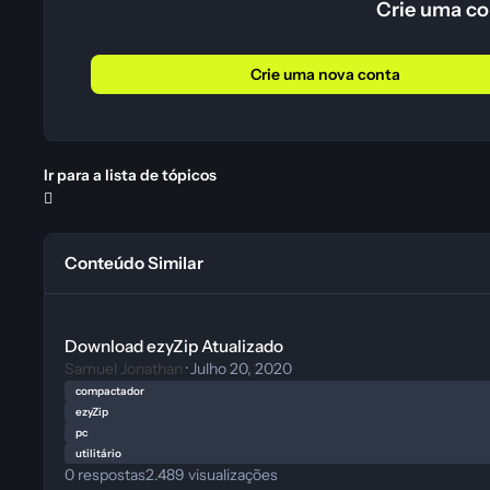
Crie uma co
Crie uma nova conta
Ir para a lista de tópicos
Conteúdo Similar
Download ezyZip Atualizado
Download ezyZip Atualizado
Samuel Jonathan
·
Julho 20, 2020
compactador
ezyZip
pc
utilitário
0
respostas
2.489
visualizações