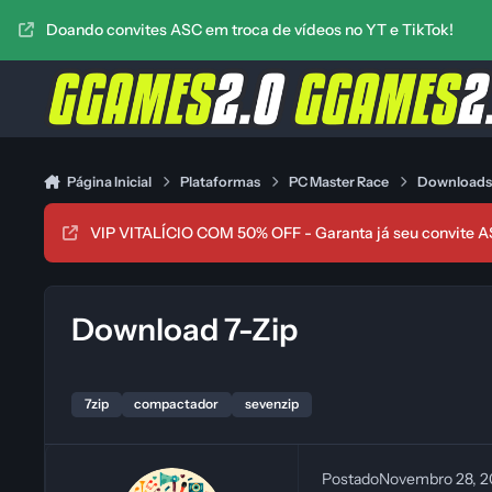
Ir para conteúdo
Doando convites ASC em troca de vídeos no YT e TikTok!
Página Inicial
Plataformas
PC Master Race
Download
VIP VITALÍCIO COM 50% OFF - Garanta já seu convite A
Download 7-Zip
7zip
compactador
sevenzip
Postado
Novembro 28, 