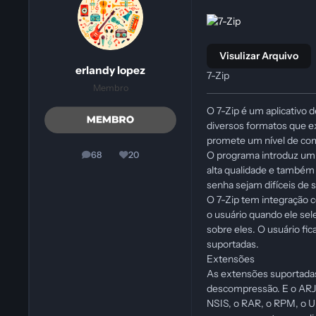
Visulizar Arquivo
erlandy lopez
7-Zip
Membro
O 7-Zip é um aplicativo
diversos formatos que ex
promete um nível de com
O programa introduz um 
68
20
posts
Reputação
alta qualidade e também 
senha sejam difíceis de 
O 7-Zip tem integração 
o usuário quando ele sel
sobre eles. O usuário f
suportadas.
Extensões
As extensões suportadas
descompressão. E o ARJ,
NSIS, o RAR, o RPM, o U