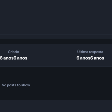
Criado
Última resposta
6 anos
6 anos
6 anos
6 anos
No posts to show