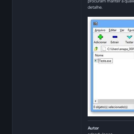
procuram manter a quali
detalhe.
Autor