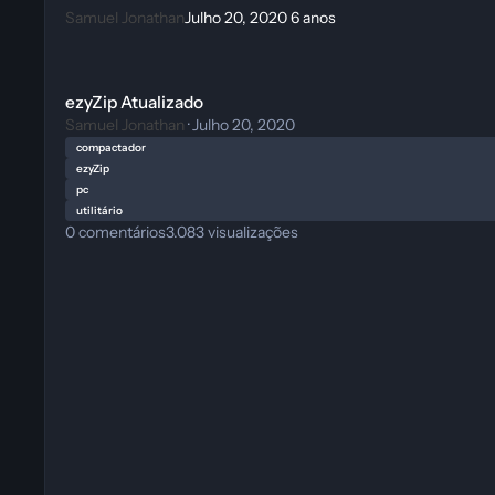
Samuel Jonathan
Julho 20, 2020
6 anos
ezyZip Atualizado
ezyZip Atualizado
Samuel Jonathan
·
Julho 20, 2020
compactador
ezyZip
pc
utilitário
0
comentários
3.083
visualizações