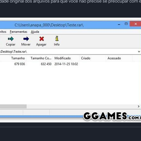
dade original dos arquivos para que você não precise se preocupar com 