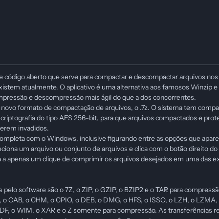
 de código aberto que serve para compactar e descompactar arquivos nos
istem atualmente. O aplicativo é uma alternativa aos famosos Winzip e
pressão e descompressão mais ágil do que a dos concorrentes.
novo formato de compactação de arquivos, o .7z. O sistema tem compa
criptografia do tipo AES 256-bit, para que arquivos compactados e prot
serem invadidos.
completa com o Windows, inclusive figurando entre as opções que apar
eciona um arquivo ou conjunto de arquivos e clica com o botão direito d
ica a apenas um clique de comprimir os arquivos desejados em uma das 
 pelo software são o 7Z, o ZIP, o GZIP, o BZIP2 e o TAR para compressã
 o CAB, o CHM, o CPIO, o DEB, o DMG, o HFS, o ISSO, o LZH, o LZMA, 
DF, o WIM, o XAR e o Z somente para compressão. As transferências re