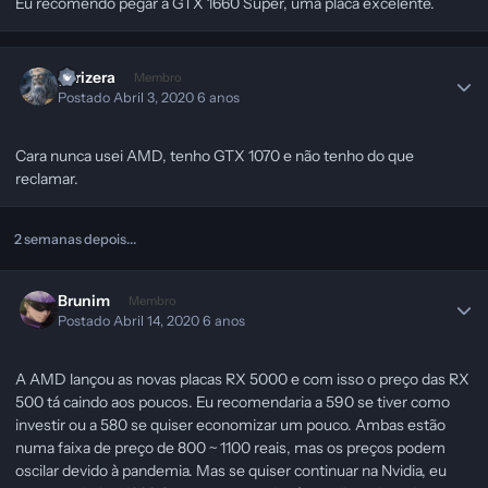
Eu recomendo pegar a GTX 1660 Super, uma placa excelente.
yurizera
Membro
Postado
Abril 3, 2020
6 anos
Cara nunca usei AMD, tenho GTX 1070 e não tenho do que
reclamar.
2 semanas depois...
Brunim
Membro
Postado
Abril 14, 2020
6 anos
A AMD lançou as novas placas RX 5000 e com isso o preço das RX
500 tá caindo aos poucos. Eu recomendaria a 590 se tiver como
investir ou a 580 se quiser economizar um pouco. Ambas estão
numa faixa de preço de 800 ~ 1100 reais, mas os preços podem
oscilar devido à pandemia. Mas se quiser continuar na Nvidia, eu