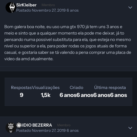
SirKleiber
Membro
Postado
Novembro 27, 2019
6 anos
Bom galera boa noite, eu uso uma gtx 970 já tem uns 3 anos e
meio e sinto que a qualquer momento ela pode me deixar, já to
pensando numa possivel substituta para ela, que esteja no mesmo
nivel ou superior a ela, para poder rodas os jogos atuais de forma
casual, e gostaria saber se tá valendo a pena comprar uma placa de
video da amd atualmente.
Respostas
Visualizações
Criado
Última resposta
9
1,5k
6 anos
6 anos
6 anos
6 anos
EGIDIO BEZERRA
Membro
Postado
Novembro 27, 2019
6 anos