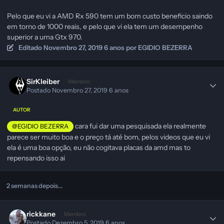
Pelo que eu vi a AMD Rx 590 tem um bom custo beneficio saindo
em torno de 1000 reais, e pelo que vi ela tem um desempenho
superior a uma Gtx 970.
Editado
Novembro 27, 2019
6 anos
por EGIDIO BEZERRA
SirKleiber
Membro
Postado
Novembro 27, 2019
6 anos
AUTOR
cara fui dar uma pesquisada ela realmente
@EGIDIO BEZERRA
parece ser muito boa e o preço tá até bom, pelos videos que eu vi
ela é uma boa opção, eu não cogitava placas da amd mas to
repensando isso ai
2 semanas depois...
rickkane
Membro
Postado
Dezembro 5, 2019
6 anos