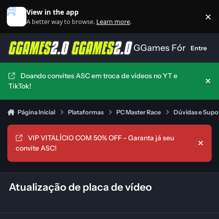
Ir para conteúdo
View in the app
×
Di
A better way to browse.
Learn more
.
GGames Fórum
Entre
Doando convites ASC em troca de vídeos no YT e
Hid
TikTok!
Página Inicial
Plataformas
PC Master Race
Dúvidas e Supo
VIP VITALÍCIO COM 50% OFF - Garanta já seu
Hide
convite ASC!
Atualização de placa de vídeo