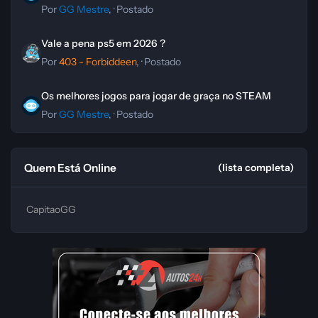
Por
GG Mestre
, ·
Postado
Vale a pena ps5 em 2026 ?
Vale a pena ps5 em 2026 ?
Por
403 - Forbiddeen
, ·
Postado
Os melhores jogos para jogar de graça no STEAM
Os melhores jogos para jogar de graça no STEAM
Por
GG Mestre
, ·
Postado
Quem Está Online
(lista completa)
CapitaoGG