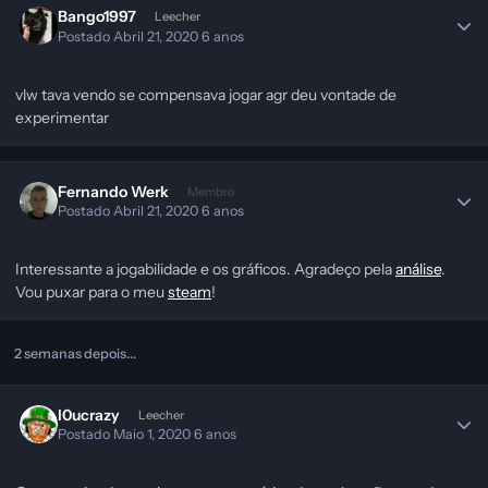
Bango1997
Leecher
Postado
Abril 21, 2020
6 anos
vlw tava vendo se compensava jogar agr deu vontade de
experimentar
Fernando Werk
Membro
Postado
Abril 21, 2020
6 anos
Interessante a jogabilidade e os gráficos. Agradeço pela
análise
.
Vou puxar para o meu
steam
!
2 semanas depois...
l0ucrazy
Leecher
Postado
Maio 1, 2020
6 anos