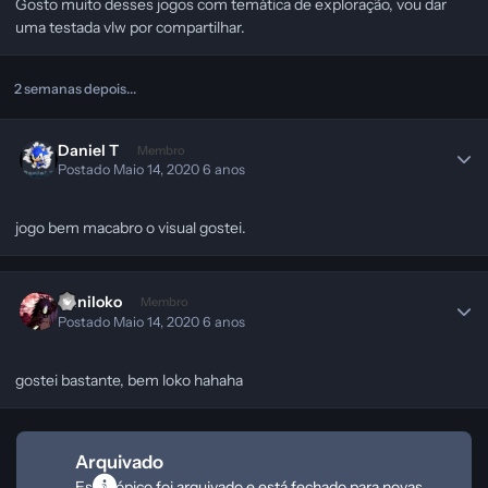
Gosto muito desses jogos com temática de exploração, vou dar
uma testada vlw por compartilhar.
2 semanas depois...
Daniel T
Membro
Postado
Maio 14, 2020
6 anos
jogo bem macabro o visual gostei.
Viiniloko
Membro
Postado
Maio 14, 2020
6 anos
gostei bastante, bem loko hahaha
Arquivado
Este tópico foi arquivado e está fechado para novas