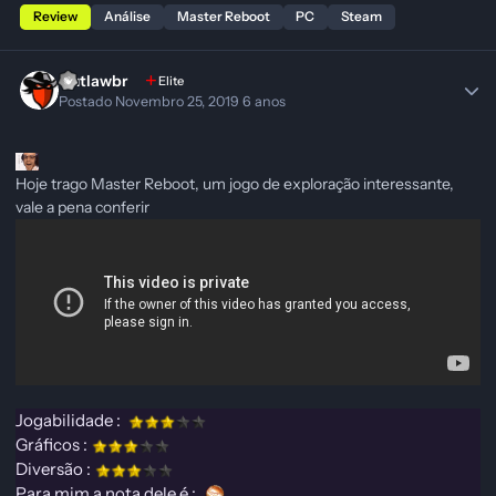
Review
Análise
Master Reboot
PC
Steam
Outlawbr
Elite
Postado
Novembro 25, 2019
6 anos
Hoje trago Master Reboot, um jogo de exploração interessante,
vale a pena conferir
Jogabilidade :
Gráficos
:
Divers
ão
:
Para mim a
nota
dele
é
: