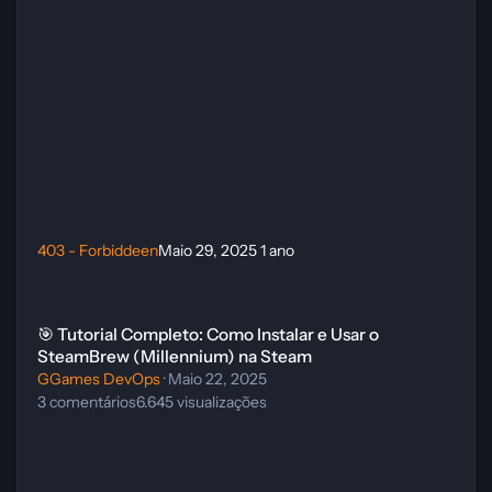
403 - Forbiddeen
Maio 29, 2025
1 ano
🎯 Tutorial Completo: Como Instalar e Usar o SteamBrew (Millenniu
🎯 Tutorial Completo: Como Instalar e Usar o
SteamBrew (Millennium) na Steam
GGames DevOps
·
Maio 22, 2025
3
comentários
6.645
visualizações