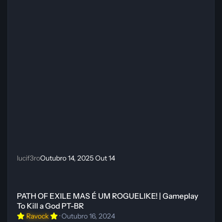
lucif3ro
Outubro 14, 2025
Out 14
PATH OF EXILE MAS É UM ROGUELIKE! | Gameplay To Kill a God P
PATH OF EXILE MAS É UM ROGUELIKE! | Gameplay
To Kill a God PT-BR
Ravock
·
Outubro 16, 2024