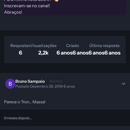
Inscrevam-se no canal!
Abraços!
Respostas
Visualizações
Criado
Última resposta
6
2,2k
6 anos
6 anos
6 anos
6 anos
Bruno Sampaio
Membro
Postado
Dezembro 29, 2019
6 anos
Parece o Tron... Massa!
3 meses depois...