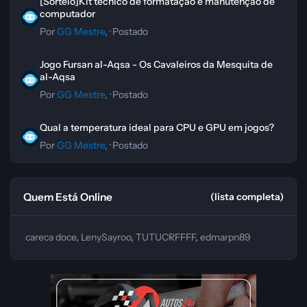
[Sorteio]Kit técnico de formatação e manutenção de
computador
Por
GG Mestre
, ·
Postado
Jogo Fursan al-Aqsa - Os Cavaleiros da Mesquita de al-Aqsa
Jogo Fursan al-Aqsa - Os Cavaleiros da Mesquita de
al-Aqsa
Por
GG Mestre
, ·
Postado
Qual a temperatura ideal para CPU e GPU em jogos?
Qual a temperatura ideal para CPU e GPU em jogos?
Por
GG Mestre
, ·
Postado
Quem Está Online
(lista completa)
careca doce
LenySayroo
TUTUCRFFFF
edmarpn89