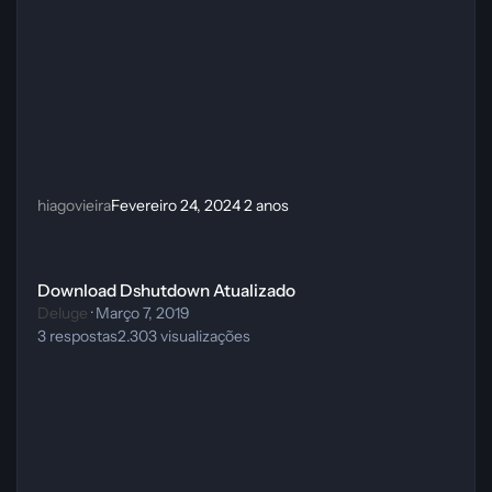
hiagovieira
Fevereiro 24, 2024
2 anos
Download Dshutdown Atualizado
Download Dshutdown Atualizado
Deluge
·
Março 7, 2019
3
respostas
2.303
visualizações