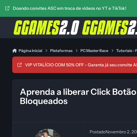
Ir para conteúdo
Doando convites ASC em troca de vídeos no YT e TikTok!
Página Inicial
Plataformas
PC Master Race
Tutoriais -
VIP VITALÍCIO COM 50% OFF - Garanta já seu convite A
Aprenda a liberar Click Botão
Bloqueados
Postado
Novembro 2, 2