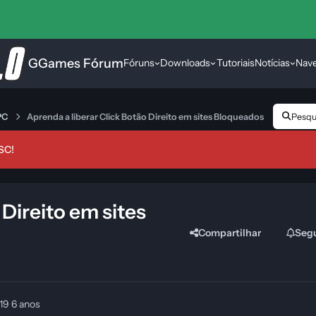
GGames Fórum
Fóruns
Downloads
Tutoriais
Notícias
Nav
 PC
Aprenda a liberar Click Botão Direito em sites Bloqueados
Pesqui
SC!
 Direito em sites
Compartilhar
Seg
019
6 anos