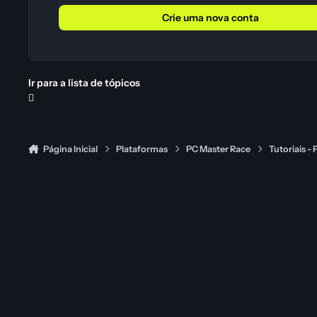
Crie uma nova conta
Ir para a lista de tópicos
Página Inicial
Plataformas
PC Master Race
Tutoriais -