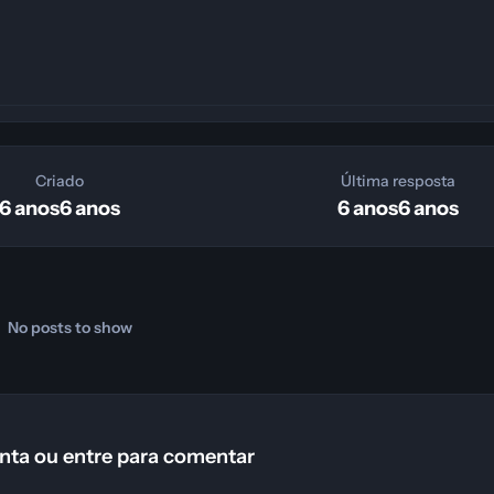
Criado
Última resposta
6 anos
6 anos
6 anos
6 anos
No posts to show
nta ou entre para comentar