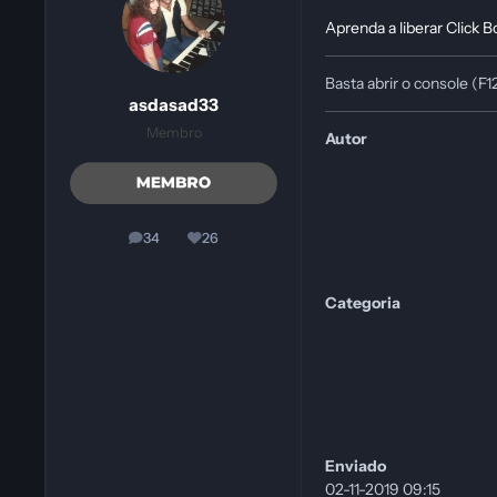
Aprenda a liberar Click 
Basta abrir o console (F1
asdasad33
Membro
Autor
34
26
posts
Reputação
Categoria
Enviado
02-11-2019 09:15