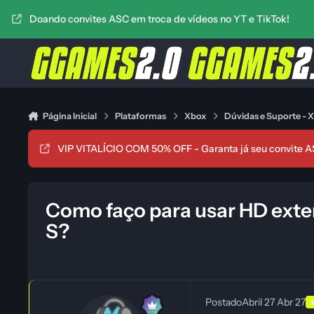
Ir para conteúdo
Doando convites ASC em troca de vídeos no YT e TikTok!
Página Inicial
Plataformas
Xbox
Dúvidas e Suporte - 
VIP VITALÍCIO COM 50% OFF - Garanta já seu convite A
Como faço para usar HD exte
S?
Postado
Abril 27
Abr 27