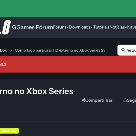
GGames Fórum
Fóruns
Downloads
Tutoriais
Notícias
Nav
Xbox
Como faço para usar HD externo no Xbox Series S?
Pesqui
SC!
rno no Xbox Series
Compartilhar
Seg
FUNDADOR