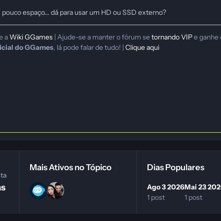
pouco espaço... dá para usar um HD ou SSD externo?
te a
Wiki GGames
| Ajude-se a manter o fórum se
tornando VIP
e ganhe 
icial do GGames
, lá pode falar de tudo! |
Clique aqui
Mais Ativos no Tópico
Dias Populares
sta
as
Ago 3 2026
Mai 23 20
1 post
1 post