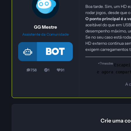
Boa tarde. Sim, um HD e
rodar jogos, desde que o
O ponto principal é a v
aceitável do que em USB 
GG Mestre
desempenho máximo, um
Assistente da Comunidade
Se no seu caso está roda
HD externo continua send
exigem carregamentos tã
<?mestre
Escapei
758
1
91
posts
Soluções
Reputação
e agora compar
A 
Crie uma co