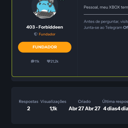
Pessoal, meu XBOX tem 
Antes de perguntar, visi
403 - Forbiddeen
Junta-se ao Telegram
Of
Fundador
11k
21,2k
posts
Reputação
Respostas
Visualizações
Criado
Última respo
2
1,1k
Abr 27
Abr 27
4 dias
4 di