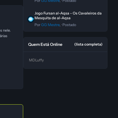
Por
GG Mestre
, ·
Postado
Jogo Fursan al-Aqsa - Os Cavaleiros da Mesquita de al-A
Jogo Fursan al-Aqsa - Os Cavaleiros da
Mesquita de al-Aqsa
Por
GG Mestre
, ·
Postado
s nele.
árias
Quem Está Online
(lista completa)
MDLuffy