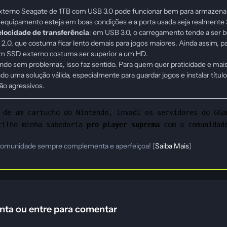
xterno Seagate de 1TB com USB 3.0 pode funcionar bem para armazenar
 equipamento esteja em boas condições e a porta usada seja realmente 
elocidade de transferência
: em USB 3.0, o carregamento tende a ser 
2.0, que costuma ficar lento demais para jogos maiores. Ainda assim, p
 SSD externo costuma ser superior a um HD.
ndo sem problemas, isso faz sentido. Para quem quer praticidade e mais
o uma solução válida, especialmente para guardar jogos e instalar títul
o agressivos.
 de um cartucho do Nintendo, invadi os servidores do GGa
tilho minha sabedoria
pro player suprema
com a comunidad
comunidade sempre complementa e aperfeiçoa! [
Saiba Mais
]
nta ou entre para comentar