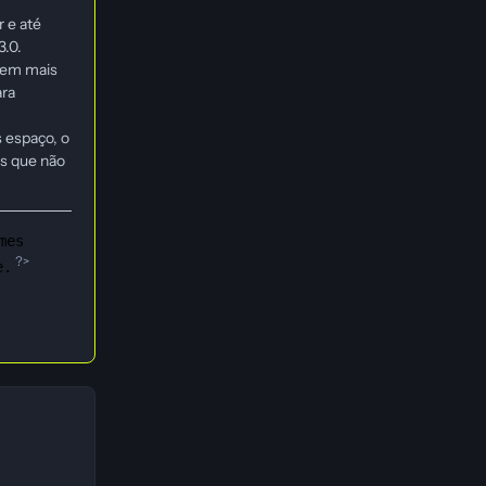
 e até
3.0.
bem mais
ara
 espaço, o
os que não
mes
?>
e.