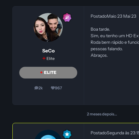
Postado
Maio 23
Mai 23
Boa tarde.
Sim, eu tenho um HD Ext
Roda bem rápido e funci
pessoas falando.
SeCo
Abraços.
Elite
2k
967
posts
Reputação
2 meses depois...
Postado
Segunda às 23: