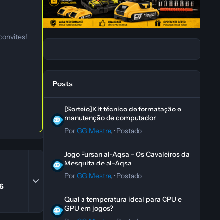
convites!
Posts
[Sorteio]Kit técnico de formatação e manutenção de co
[Sorteio]Kit técnico de formatação e
manutenção de computador
Por
GG Mestre
, ·
Postado
Jogo Fursan al-Aqsa - Os Cavaleiros da Mesquita de al-A
Jogo Fursan al-Aqsa - Os Cavaleiros da
Mesquita de al-Aqsa
Por
GG Mestre
, ·
Postado
Expand topic overview
26
Qual a temperatura ideal para CPU e GPU em jogos?
Qual a temperatura ideal para CPU e
GPU em jogos?